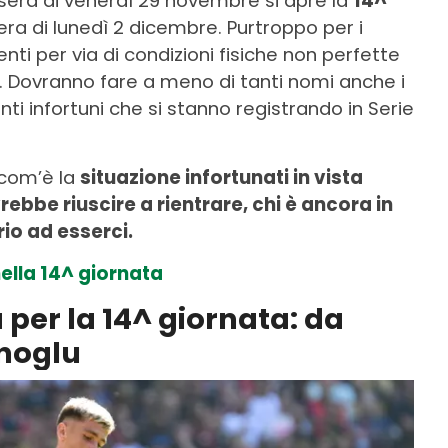
 sera di venerdì 29 novembre si apre la
14^
sera di lunedì 2 dicembre. Purtroppo per i
enti per via di condizioni fisiche non perfette
. Dovranno fare a meno di tanti nomi anche i
tanti infortuni che si stanno registrando in Serie
 com’è la
situazione infortunati in vista
vrebbe riuscire a rientrare, chi è ancora in
io ad esserci.
nella 14^ giornata
 per la 14^ giornata: da
noglu