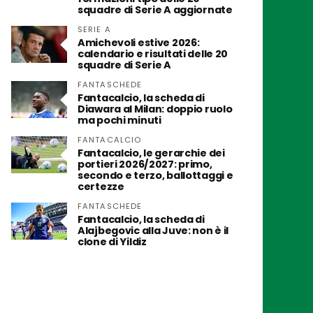
squadre di Serie A aggiornate
SERIE A
Amichevoli estive 2026:
calendario e risultati delle 20
squadre di Serie A
FANTASCHEDE
Fantacalcio, la scheda di
Diawara al Milan: doppio ruolo
ma pochi minuti
FANTACALCIO
Fantacalcio, le gerarchie dei
portieri 2026/2027: primo,
secondo e terzo, ballottaggi e
certezze
FANTASCHEDE
Fantacalcio, la scheda di
Alajbegovic alla Juve: non è il
clone di Yildiz