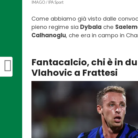
IMAGO / IPA Sport
Come abbiamo già visto dalle convoc
pieno regime sia
Dybala
che
Saelem
Calhanoglu
, che era in campo in Cha
Fantacalcio, chi è in d
Vlahovic a Frattesi