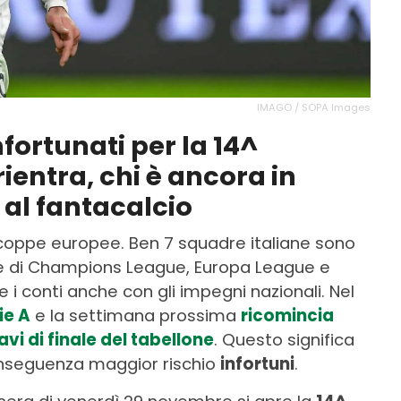
IMAGO / SOPA Images
nfortunati per la 14^
rientra, chi è ancora in
 al fantacalcio
 coppe europee. Ben 7 squadre italiane sono
ide di Champions League, Europa League e
 conti anche con gli impegni nazionali. Nel
ie A
e la settimana prossima
ricomincia
avi di finale del tabellone
. Questo significa
 conseguenza maggior rischio
infortuni
.