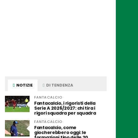
NOTIZIE
DI TENDENZA
FANTACALCIO
Fantacalcio, i rigoristi della
Serie A 2026/2027: chi tira i
rigori squadra per squadra
FANTACALCIO
Fantacalcio, come
giocherebbero oggi: le
formazioni tipo delle 20