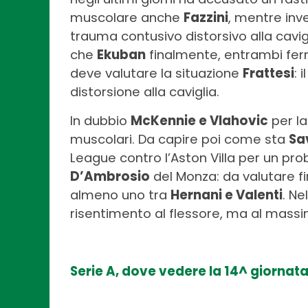
muscolare anche
Fazzini
, mentre in
trauma contusivo distorsivo alla cavigl
che
Ekuban
finalmente, entrambi ferm
deve valutare la situazione
Frattesi
: 
distorsione alla caviglia.
In dubbio
McKennie e Vlahovic
per la
muscolari. Da capire poi come sta
Sa
League contro l’Aston Villa per un pro
D’Ambrosio
del Monza: da valutare fi
almeno uno tra
Hernani e Valenti
. Ne
risentimento al flessore, ma al massi
Serie A, dove vedere la 14^ giornata