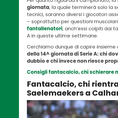
Per quanto riguarda il campionato, la
giornata
, la quale terminerà solo la 
tecnici, saranno diversi i giocatori ass
– soprattutto per questioni muscolari
fantallenatori
, anch’essi colpiti dai 
A in queste ultime settimane.
Cerchiamo dunque di capire insieme
della 14^ giornata di Serie A: chi do
dubbio e chi invece non riesce propr
Consigli fantacalcio, chi schierare 
Fantacalcio, chi rientra
Saelemaekers a Calha