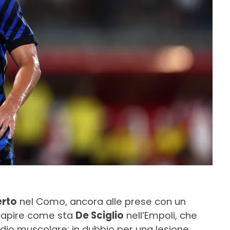
erto
nel Como, ancora alle prese con un
 capire come sta
De Sciglio
nell’Empoli, che
tidio muscolare; in dubbio per una lesione