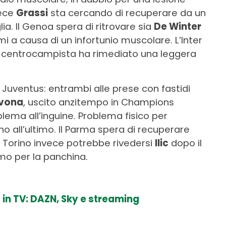
vece
Grassi
sta cercando di recuperare da un
ia. Il Genoa spera di ritrovare sia
De Winter
i a causa di un infortunio muscolare. L’Inter
il centrocampista ha rimediato una leggera
 Juventus: entrambi alle prese con fastidi
vona
, uscito anzitempo in Champions
blema all’inguine. Problema fisico per
no all’ultimo. Il Parma spera di recuperare
l Torino invece potrebbe rivedersi
Ilic
dopo il
mo per la panchina.
 in TV: DAZN, Sky e streaming