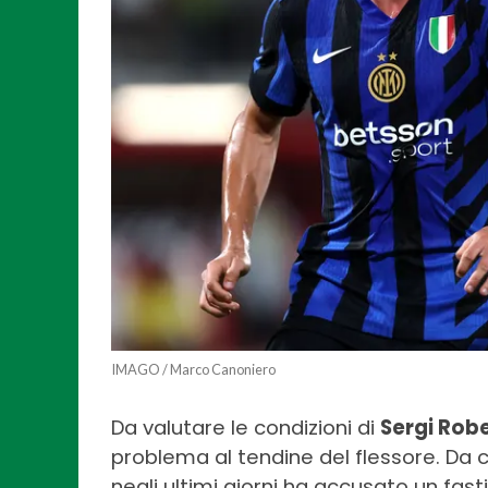
IMAGO / Marco Canoniero
Da valutare le condizioni di
Sergi Rob
problema al tendine del flessore. Da
negli ultimi giorni ha accusato un fas