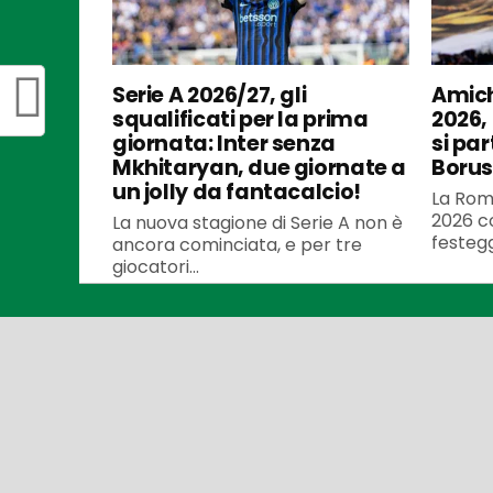
Serie A 2026/27, gli
Amich
squalificati per la prima
2026,
giornata: Inter senza
si par
Mkhitaryan, due giornate a
Borus
un jolly da fantacalcio!
La Roma
2026 co
La nuova stagione di Serie A non è
festegg
ancora cominciata, e per tre
giocatori...