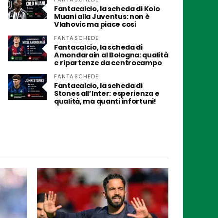
Fantacalcio, la scheda di Kolo
Muani alla Juventus: non è
Vlahovic ma piace così
FANTASCHEDE
Fantacalcio, la scheda di
Amondarain al Bologna: qualità
e ripartenze da centrocampo
FANTASCHEDE
Fantacalcio, la scheda di
Stones all’Inter: esperienza e
qualità, ma quanti infortuni!