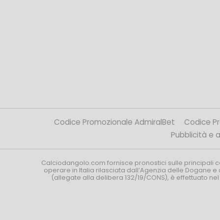
Codice Promozionale AdmiralBet
Codice P
Pubblicità e af
Calciodangolo.com fornisce pronostici sulle principali 
operare in Italia rilasciata dall’Agenzia delle Dogane e 
(allegate alla delibera 132/19/CONS), è effettuato ne