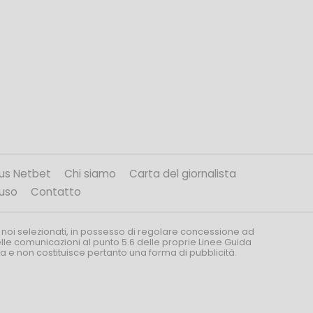
us Netbet
Chi siamo
Carta del giornalista
’uso
Contatto
 noi selezionati, in possesso di regolare concessione ad
nelle comunicazioni al punto 5.6 delle proprie Linee Guida
za e non costituisce pertanto una forma di pubblicità.