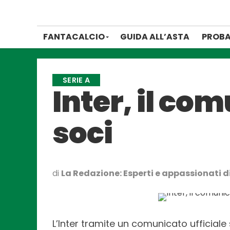
FANTACALCIO
GUIDA ALL’ASTA
PROBA
SERIE A
Inter, il co
soci
di
La Redazione: Esperti e appassionati di
L’Inter tramite un comunicato ufficiale 