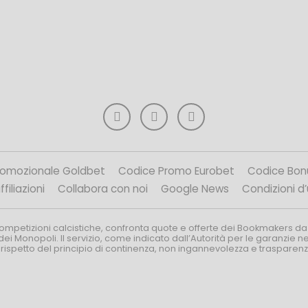
romozionale Goldbet
Codice Promo Eurobet
Codice Bon
filiazioni
Collabora con noi
Google News
Condizioni d
competizioni calcistiche, confronta quote e offerte dei Bookmakers da
dei Monopoli. Il servizio, come indicato dall’Autorità per le garanzie 
l rispetto del principio di continenza, non ingannevolezza e trasparen