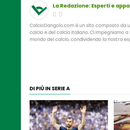
La Redazione: Esperti e appas
CalcioDangolo.com è un sito composto da un t
calcio e del calcio italiano. Ci impegniamo a 
mondo del calcio, condividendo la nostra espe
DI PIÙ IN SERIE A