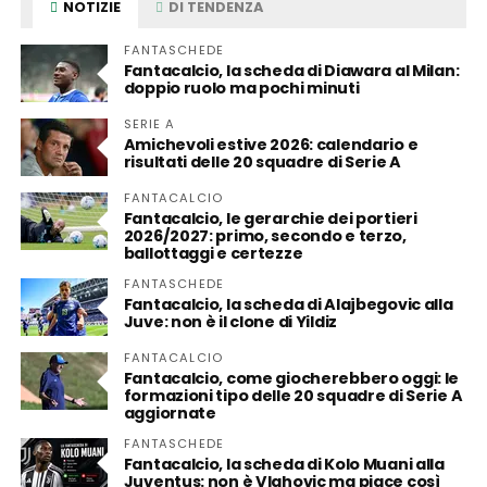
NOTIZIE
DI TENDENZA
FANTASCHEDE
Fantacalcio, la scheda di Diawara al Milan:
doppio ruolo ma pochi minuti
SERIE A
Amichevoli estive 2026: calendario e
risultati delle 20 squadre di Serie A
FANTACALCIO
Fantacalcio, le gerarchie dei portieri
2026/2027: primo, secondo e terzo,
ballottaggi e certezze
FANTASCHEDE
Fantacalcio, la scheda di Alajbegovic alla
Juve: non è il clone di Yildiz
FANTACALCIO
Fantacalcio, come giocherebbero oggi: le
formazioni tipo delle 20 squadre di Serie A
aggiornate
FANTASCHEDE
Fantacalcio, la scheda di Kolo Muani alla
Juventus: non è Vlahovic ma piace così