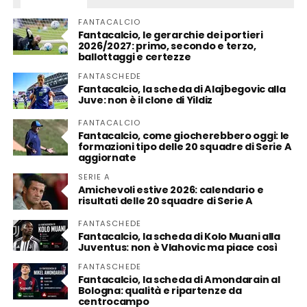
FANTACALCIO
Fantacalcio, le gerarchie dei portieri
2026/2027: primo, secondo e terzo,
ballottaggi e certezze
FANTASCHEDE
Fantacalcio, la scheda di Alajbegovic alla
Juve: non è il clone di Yildiz
FANTACALCIO
Fantacalcio, come giocherebbero oggi: le
formazioni tipo delle 20 squadre di Serie A
aggiornate
SERIE A
Amichevoli estive 2026: calendario e
risultati delle 20 squadre di Serie A
FANTASCHEDE
Fantacalcio, la scheda di Kolo Muani alla
Juventus: non è Vlahovic ma piace così
FANTASCHEDE
Fantacalcio, la scheda di Amondarain al
Bologna: qualità e ripartenze da
centrocampo