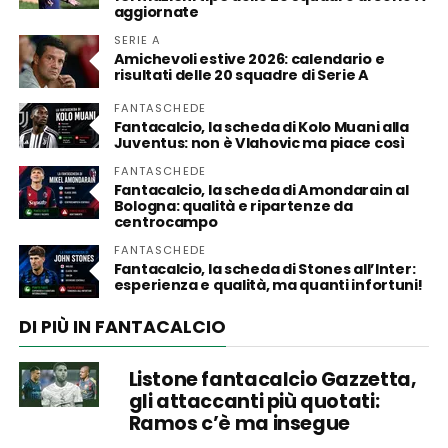
aggiornate
SERIE A
Amichevoli estive 2026: calendario e
risultati delle 20 squadre di Serie A
FANTASCHEDE
Fantacalcio, la scheda di Kolo Muani alla
Juventus: non è Vlahovic ma piace così
FANTASCHEDE
Fantacalcio, la scheda di Amondarain al
Bologna: qualità e ripartenze da
centrocampo
FANTASCHEDE
Fantacalcio, la scheda di Stones all’Inter:
esperienza e qualità, ma quanti infortuni!
DI PIÙ IN FANTACALCIO
Listone fantacalcio Gazzetta,
gli attaccanti più quotati:
Ramos c’è ma insegue