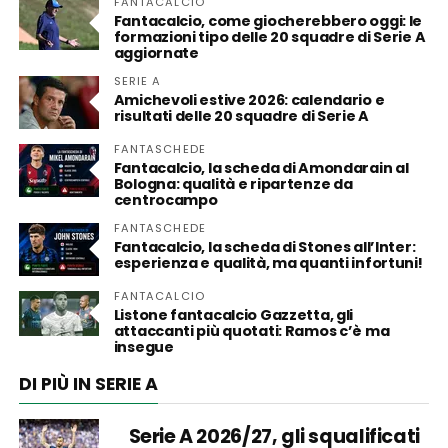
FANTACALCIO
Fantacalcio, come giocherebbero oggi: le
formazioni tipo delle 20 squadre di Serie A
aggiornate
SERIE A
Amichevoli estive 2026: calendario e
risultati delle 20 squadre di Serie A
FANTASCHEDE
Fantacalcio, la scheda di Amondarain al
Bologna: qualità e ripartenze da
centrocampo
FANTASCHEDE
Fantacalcio, la scheda di Stones all’Inter:
esperienza e qualità, ma quanti infortuni!
FANTACALCIO
Listone fantacalcio Gazzetta, gli
attaccanti più quotati: Ramos c’è ma
insegue
DI PIÙ IN SERIE A
Serie A 2026/27, gli squalificati