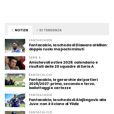
NOTIZIE
DI TENDENZA
FANTASCHEDE
Fantacalcio, la scheda di Diawara al Milan:
doppio ruolo ma pochi minuti
SERIE A
Amichevoli estive 2026: calendario e
risultati delle 20 squadre di Serie A
FANTACALCIO
Fantacalcio, le gerarchie dei portieri
2026/2027: primo, secondo e terzo,
ballottaggi e certezze
FANTASCHEDE
Fantacalcio, la scheda di Alajbegovic alla
Juve: non è il clone di Yildiz
FANTACALCIO