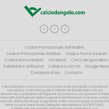
Codice Promozionale AdmiralBet
Codice Promozionale Goldbet
Codice Promo Eurobet
Codice Bonus Netbet
Chi siamo
Carta del giornalista
Pubblicità e affiliazioni
Collabora con noi
Google News
Condizioni d’uso
Contatto
Calciodangolo.com fornisce pronostici sulle principali competizioni
calcistiche, confronta quote e offerte dei Bookmakers da noi
selezionati, in possesso di regolare concessione ad operare in Italia
rilasciata dall’Agenzia delle Dogane e dei Monopoli. Il servizio, come
indicato dall’Autorità per le garanzie nelle comunicazioni al punto 5.6
delle proprie Linee Guida (allegate alla delibera 132/19/CONS),
è effettuato nel rispetto del principio di continenza, non