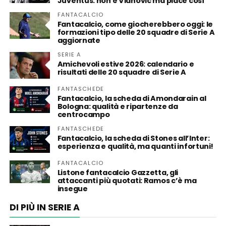
Juventus: non è Vlahovic ma piace così
FANTACALCIO
Fantacalcio, come giocherebbero oggi: le
formazioni tipo delle 20 squadre di Serie A
aggiornate
SERIE A
Amichevoli estive 2026: calendario e
risultati delle 20 squadre di Serie A
FANTASCHEDE
Fantacalcio, la scheda di Amondarain al
Bologna: qualità e ripartenze da
centrocampo
FANTASCHEDE
Fantacalcio, la scheda di Stones all’Inter:
esperienza e qualità, ma quanti infortuni!
FANTACALCIO
Listone fantacalcio Gazzetta, gli
attaccanti più quotati: Ramos c’è ma
insegue
DI PIÙ IN SERIE A