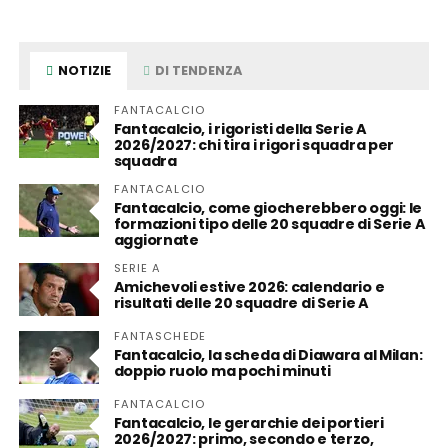
NOTIZIE
DI TENDENZA
FANTACALCIO
Fantacalcio, i rigoristi della Serie A
2026/2027: chi tira i rigori squadra per
squadra
FANTACALCIO
Fantacalcio, come giocherebbero oggi: le
formazioni tipo delle 20 squadre di Serie A
aggiornate
SERIE A
Amichevoli estive 2026: calendario e
risultati delle 20 squadre di Serie A
FANTASCHEDE
Fantacalcio, la scheda di Diawara al Milan:
doppio ruolo ma pochi minuti
FANTACALCIO
Fantacalcio, le gerarchie dei portieri
2026/2027: primo, secondo e terzo,