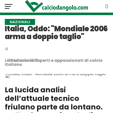
NAZIONALI
Italia, Oddo: "Mondiale 2006
arma a doppio taglio"
di
La Redazione: Esperti e appassionati di calcio
13 Gennaio 2018
italiano
La lucida analisi
dell’attuale tecnico
friulano parte da lontano.