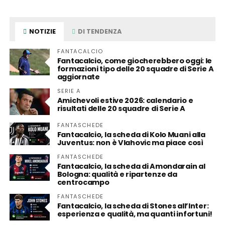
NOTIZIE
DI TENDENZA
FANTACALCIO
Fantacalcio, come giocherebbero oggi: le
formazioni tipo delle 20 squadre di Serie A
aggiornate
SERIE A
Amichevoli estive 2026: calendario e
risultati delle 20 squadre di Serie A
FANTASCHEDE
Fantacalcio, la scheda di Kolo Muani alla
Juventus: non è Vlahovic ma piace così
FANTASCHEDE
Fantacalcio, la scheda di Amondarain al
Bologna: qualità e ripartenze da
centrocampo
FANTASCHEDE
Fantacalcio, la scheda di Stones all’Inter:
esperienza e qualità, ma quanti infortuni!