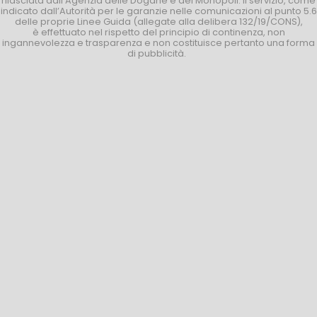
rilasciata dall’Agenzia delle Dogane e dei Monopoli. Il servizio, come
indicato dall’Autorità per le garanzie nelle comunicazioni al punto 5.6
delle proprie Linee Guida (allegate alla delibera 132/19/CONS),
è effettuato nel rispetto del principio di continenza, non
ingannevolezza e trasparenza e non costituisce pertanto una forma
di pubblicità.