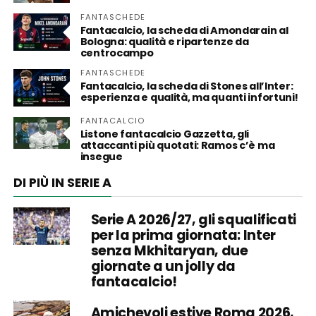
FANTASCHEDE
Fantacalcio, la scheda di Amondarain al
Bologna: qualità e ripartenze da
centrocampo
FANTASCHEDE
Fantacalcio, la scheda di Stones all’Inter:
esperienza e qualità, ma quanti infortuni!
FANTACALCIO
Listone fantacalcio Gazzetta, gli
attaccanti più quotati: Ramos c’è ma
insegue
DI PIÙ IN SERIE A
Serie A 2026/27, gli squalificati
per la prima giornata: Inter
senza Mkhitaryan, due
giornate a un jolly da
fantacalcio!
Amichevoli estive Roma 2026,