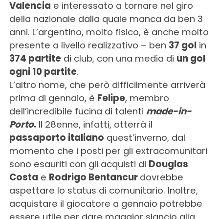
Valencia
e interessato a tornare nel giro
della nazionale dalla quale manca da ben 3
anni. L’argentino, molto fisico, è anche molto
presente a livello realizzativo – ben
37 gol
in
374 partite
di club, con una media di
un gol
ogni 10 partite
.
L’altro nome, che però difficilmente arriverà
prima di gennaio, è
Felipe
, membro
dell’incredibile fucina di talenti
made-in-
Porto
.
Il 28enne, infatti, otterrà il
passaporto italiano
quest’inverno, dal
momento che i posti per gli extracomunitari
sono esauriti con gli acquisti di
Douglas
Costa
e
Rodrigo Bentancur
dovrebbe
aspettare lo status di comunitario. Inoltre,
acquistare il giocatore a gennaio potrebbe
essere utile per dare maggior slancio alla