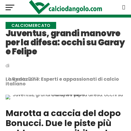
CALCIOMERCATO
Juventus, grandi manovre
per la difesa: occhi su Garay
e Felipe
di
La Redazione: Esperti e appassionati di calcio
1 Agosto 2017
italiano
Marotta a caccia del dopo
Bonucci. Due le piste più