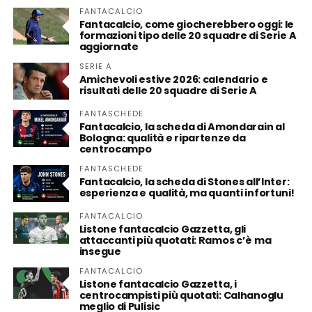
FANTACALCIO
Fantacalcio, come giocherebbero oggi: le
formazioni tipo delle 20 squadre di Serie A
aggiornate
SERIE A
Amichevoli estive 2026: calendario e
risultati delle 20 squadre di Serie A
FANTASCHEDE
Fantacalcio, la scheda di Amondarain al
Bologna: qualità e ripartenze da
centrocampo
FANTASCHEDE
Fantacalcio, la scheda di Stones all’Inter:
esperienza e qualità, ma quanti infortuni!
FANTACALCIO
Listone fantacalcio Gazzetta, gli
attaccanti più quotati: Ramos c’è ma
insegue
FANTACALCIO
Listone fantacalcio Gazzetta, i
centrocampisti più quotati: Calhanoglu
meglio di Pulisic