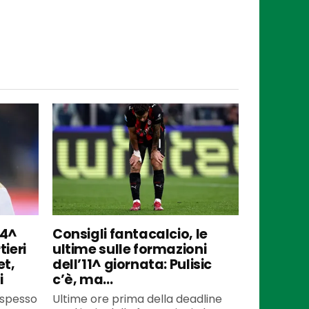
24^
Consigli fantacalcio, le
tieri
ultime sulle formazioni
et,
dell’11^ giornata: Pulisic
i
c’è, ma…
, spesso
Ultime ore prima della deadline