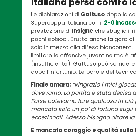
Italiana persa contro 
Le dichiarazioni di
Gattuso
dopo la sco
Supercoppa Italiana con il
2-0 incass
prestazione di
Insigne
che sbaglia il r
pochi episodi. Brutta anche la gara di
solo in mezzo alla difesa bianconera. 
limitare le offensive juventine ma è 
(insufficiente). Gattuso può sorridere
dopo l’infortunio. Le parole del tecni
Finale amara:
“Ringrazio i miei gioc
dovevamo. La partita è stata decisa da
Forse potevamo fare qualcosa in più p
mancata solo un po’ di fortuna sugli 
eccezionali. Adesso bisogna alzare la 
È mancato coraggio e qualità sulla 