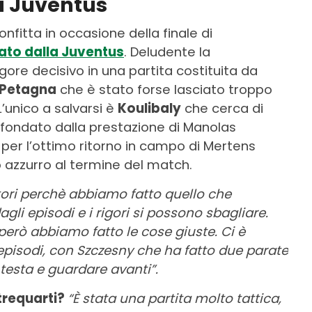
la Juventus
nfitta in occasione della finale di
ato dalla Juventus
. Deludente la
igore decisivo in una partita costituita da
Petagna
che è stato forse lasciato troppo
L’unico a salvarsi è
Koulibaly
che cerca di
affondato dalla prestazione di Manolas
 per l’ottimo ritorno in campo di Mertens
co azzurro al termine del match.
atori perchè abbiamo fatto quello che
gli episodi e i rigori si possono sbagliare.
erò abbiamo fatto le cose giuste. Ci è
episodi, con Szczesny che ha fatto due parate
testa e guardare avanti”.
trequarti?
“È stata una partita molto tattica,