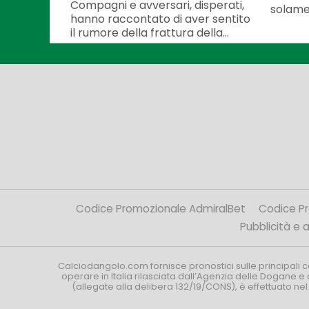
Compagni e avversari, disperati,
solamen
hanno raccontato di aver sentito
il rumore della frattura della...
Codice Promozionale AdmiralBet
Codice P
Pubblicità e af
Calciodangolo.com fornisce pronostici sulle principali 
operare in Italia rilasciata dall’Agenzia delle Dogane e 
(allegate alla delibera 132/19/CONS), è effettuato ne