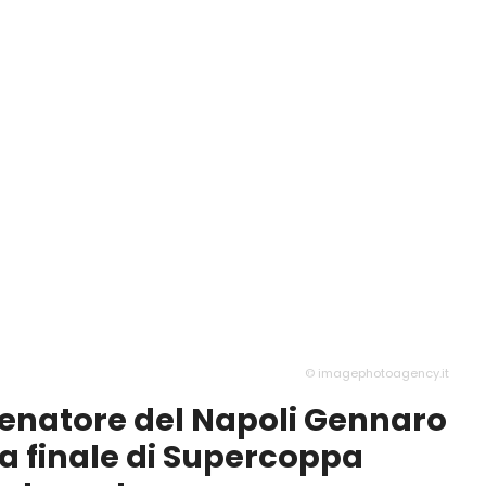
© imagephotoagency.it
llenatore del Napoli Gennaro
la finale di Supercoppa