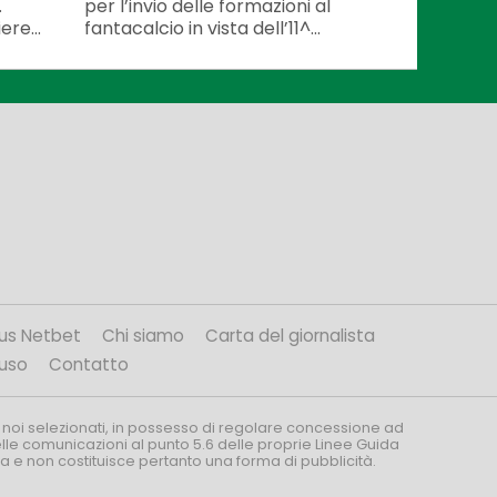
.
per l’invio delle formazioni al
ere...
fantacalcio in vista dell’11^...
us Netbet
Chi siamo
Carta del giornalista
’uso
Contatto
 noi selezionati, in possesso di regolare concessione ad
nelle comunicazioni al punto 5.6 delle proprie Linee Guida
za e non costituisce pertanto una forma di pubblicità.