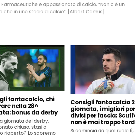
 Farmaceutiche e appassionato di calcio. “Non c’è un
e che in uno stadio di calcio”. [Albert Camus]
gli fantacalcio, chi
Consigli fantacalcio 
rare nella 28^
giornata, i migliori por
ata: bonus da derby
divisi per fascia: Scuff
la giornata del derby.
non è mai troppo tard
nato chiuso, stasi o
Si comincia da quel ruolo lì
so riaperto? Lo sapremo