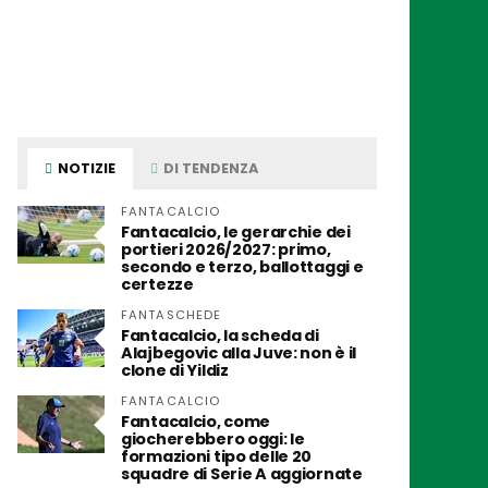
NOTIZIE
DI TENDENZA
FANTACALCIO
Fantacalcio, le gerarchie dei
portieri 2026/2027: primo,
secondo e terzo, ballottaggi e
certezze
FANTASCHEDE
Fantacalcio, la scheda di
Alajbegovic alla Juve: non è il
clone di Yildiz
FANTACALCIO
Fantacalcio, come
giocherebbero oggi: le
formazioni tipo delle 20
squadre di Serie A aggiornate