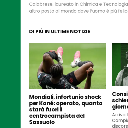
Calabrese, laureato in Chimica e Tecnologia
altro posto al mondo dove l’uomo è più felic
DI PIÙ IN ULTIME NOTIZIE
Consi
Mondiali, infortunio shock
schie
per Koné: operato, quanto
giorn
starà fuori il
Arriva 
centrocampista del
Campio
Sassuolo
discor