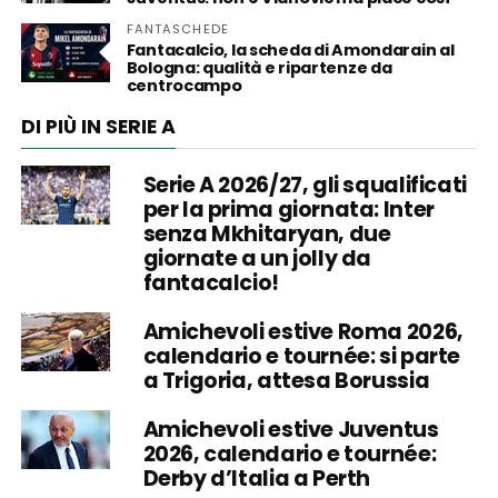
FANTASCHEDE
Fantacalcio, la scheda di Amondarain al
Bologna: qualità e ripartenze da
centrocampo
DI PIÙ IN SERIE A
Serie A 2026/27, gli squalificati
per la prima giornata: Inter
senza Mkhitaryan, due
giornate a un jolly da
fantacalcio!
Amichevoli estive Roma 2026,
calendario e tournée: si parte
a Trigoria, attesa Borussia
Amichevoli estive Juventus
2026, calendario e tournée:
Derby d’Italia a Perth