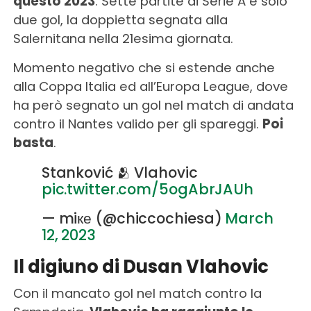
questo 2023
. Sette partite di Serie A e solo
due gol, la doppietta segnata alla
Salernitana nella 21esima giornata.
Momento negativo che si estende anche
alla Coppa Italia ed all’Europa League, dove
ha però segnato un gol nel match di andata
contro il Nantes valido per gli spareggi.
Poi
basta
.
Stanković 🫂 Vlahovic
pic.twitter.com/5ogAbrJAUh
— miке (@chiccochiesa)
March
12, 2023
Il digiuno di Dusan Vlahovic
Con il mancato gol nel match contro la