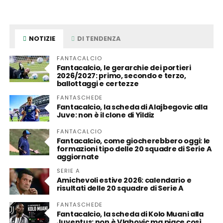
NOTIZIE
DI TENDENZA
FANTACALCIO
Fantacalcio, le gerarchie dei portieri
2026/2027: primo, secondo e terzo,
ballottaggi e certezze
FANTASCHEDE
Fantacalcio, la scheda di Alajbegovic alla
Juve: non è il clone di Yildiz
FANTACALCIO
Fantacalcio, come giocherebbero oggi: le
formazioni tipo delle 20 squadre di Serie A
aggiornate
SERIE A
Amichevoli estive 2026: calendario e
risultati delle 20 squadre di Serie A
FANTASCHEDE
Fantacalcio, la scheda di Kolo Muani alla
Juventus: non è Vlahovic ma piace così