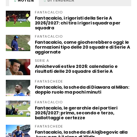
NOTIZIE
DI TENDENZA
FANTACALCIO
Fantacalcio, i rigoristi della Serie A
2026/2027: chi tira i rigori squadra per
squadra
FANTACALCIO
Fantacalcio, come giocherebbero oggi: le
formazioni tipo delle 20 squadre di Serie A
aggiornate
SERIE A
Amichevoli estive 2026: calendario e
risultati delle 20 squadre di Serie A
FANTASCHEDE
Fantacalcio, la scheda di Diawara al Milan:
doppio ruolo ma pochi minuti
FANTACALCIO
Fantacalcio, le gerarchie dei portieri
2026/2027: primo, secondo e terzo,
ballottaggi e certezze
FANTASCHEDE
Fantacalcio, la scheda di Alajbegovic alla