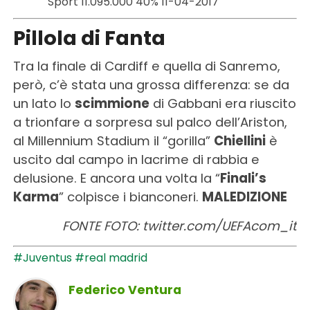
Sport 11.095.000 40% 11-04-2017
Pillola di Fanta
Tra la finale di Cardiff e quella di Sanremo,
però, c’è stata una grossa differenza: se da
un lato lo
scimmione
di Gabbani era riuscito
a trionfare a sorpresa sul palco dell’Ariston,
al Millennium Stadium il “gorilla”
Chiellini
è
uscito dal campo in lacrime di rabbia e
delusione. E ancora una volta la “
Finali’s
Karma
” colpisce i bianconeri.
MALEDIZIONE
FONTE FOTO: twitter.com/UEFAcom_it
#Juventus
#real madrid
Federico Ventura