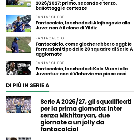
2026/2027: primo, secondo e terzo,
ballottaggi e certezze
FANTASCHEDE
Fantacalcio, la scheda di Alajbegovic alla
Juve: non è il clone di Yildiz
FANTACALCIO
Fantacalcio, come giocherebbero oggi: le
formazioni tipo delle 20 squadre di Serie A
aggiornate
FANTASCHEDE
Fantacalcio, la scheda di Kolo Muani alla
Juventus: non è Vlahovic ma piace così
DI PIÙ IN SERIE A
Serie A 2026/27, gli squalificati
per la prima giornata: Inter
senza Mkhitaryan, due
giornate a un jolly da
fantacalcio!