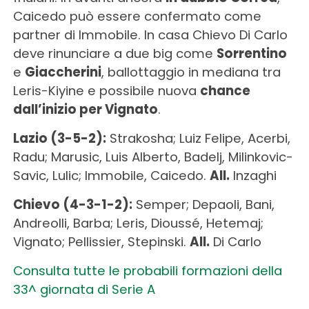
Caicedo può essere confermato come
partner di Immobile. In casa Chievo Di Carlo
deve rinunciare a due big come
Sorrentino
e
Giaccherini
, ballottaggio in mediana tra
Leris-Kiyine e possibile nuova
chance
dall’inizio per Vignato
.
Lazio (3-5-2):
Strakosha; Luiz Felipe, Acerbi,
Radu; Marusic, Luis Alberto, Badelj, Milinkovic-
Savic, Lulic; Immobile, Caicedo.
All.
Inzaghi
Chievo (4-3-1-2):
Semper; Depaoli, Bani,
Andreolli, Barba; Leris, Dioussé, Hetemaj;
Vignato; Pellissier, Stepinski.
All.
Di Carlo
Consulta tutte le probabili formazioni della
33^ giornata di Serie A