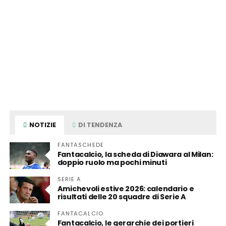
NOTIZIE
DI TENDENZA
FANTASCHEDE
Fantacalcio, la scheda di Diawara al Milan:
doppio ruolo ma pochi minuti
SERIE A
Amichevoli estive 2026: calendario e
risultati delle 20 squadre di Serie A
FANTACALCIO
Fantacalcio, le gerarchie dei portieri