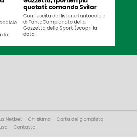
iù
Gazzetta, i portieri più
quotati: comanda Svilar
Con l’uscita del listone fantacalcio
di FantaCampionato della
tacalcio
Gazzetta dello Sport (scopri la
data...
i la
us Netbet
Chi siamo
Carta del giornalista
’uso
Contatto