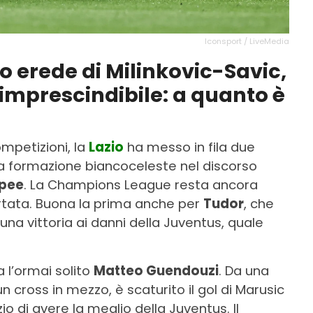
Iconsport / LiveMedia
uo erede di Milinkovic-Savic,
imprescindibile: a quanto è
ompetizioni, la
Lazio
ha messo in fila due
o la formazione biancoceleste nel discorso
opee
. La Champions League resta ancora
ortata. Buona la prima anche per
Tudor
, che
una vittoria ai danni della Juventus, quale
 l’ormai solito
Matteo Guendouzi
. Da una
 cross in mezzo, è scaturito il gol di Marusic
o di avere la meglio della Juventus. Il