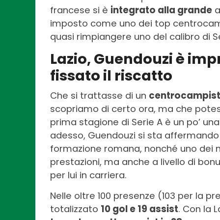
francese si è
integrato alla grande
a
imposto come uno dei top centrocamp
quasi rimpiangere uno del calibro di Se
Lazio, Guendouzi è impr
fissato il riscatto
Che si trattasse di un
centrocampista
scopriamo di certo ora, ma che potess
prima stagione di Serie A è un po’ un
adesso, Guendouzi si sta affermando
formazione romana, nonché uno dei migli
prestazioni, ma anche a livello di bon
per lui in carriera.
Nelle oltre 100 presenze (103 per la pr
totalizzato
10 gol e 19 assist
. Con la 