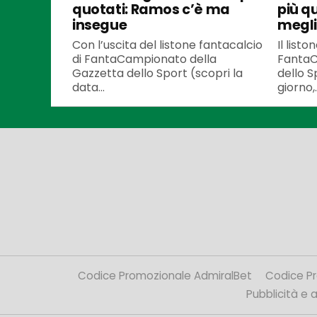
quotati: Ramos c’è ma
più q
insegue
meglio
Con l’uscita del listone fantacalcio
Il listo
di FantaCampionato della
FantaC
Gazzetta dello Sport (scopri la
dello S
data...
giorno,..
Codice Promozionale AdmiralBet
Codice P
Pubblicità e af