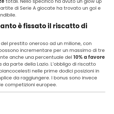
ze
totali. Nello specifico ha avuto un glow up
partite di Serie A giocate ha trovato un gol e
ndibile.
to è fissato il riscatto di
a del prestito oneroso ad un milione, con
 possono incrementare per un massimo di tre
sente anche una percentuale del
10% a favore
a da parte della Lazio. L’obbligo di riscatto
iancocelesti nelle prime dodici posizioni in
plice da raggiungere. I bonus sono invece
r le competizioni europee.