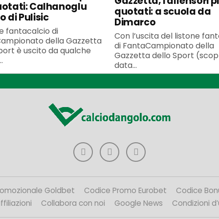
Gazzetta, i difensori p
uotati: Calhanoglu
quotati: a scuola da
 di Pulisic
Dimarco
ne fantacalcio di
Con l’uscita del listone fan
ampionato della Gazzetta
di FantaCampionato della
port è uscito da qualche
Gazzetta dello Sport (scopr
.
data...
romozionale Goldbet
Codice Promo Eurobet
Codice Bon
filiazioni
Collabora con noi
Google News
Condizioni d