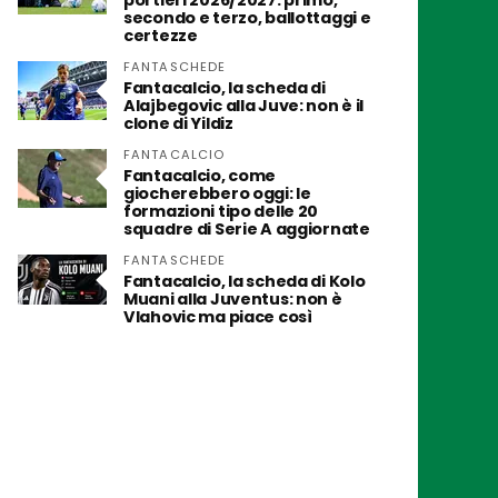
portieri 2026/2027: primo,
secondo e terzo, ballottaggi e
certezze
FANTASCHEDE
Fantacalcio, la scheda di
Alajbegovic alla Juve: non è il
clone di Yildiz
FANTACALCIO
Fantacalcio, come
giocherebbero oggi: le
formazioni tipo delle 20
squadre di Serie A aggiornate
FANTASCHEDE
Fantacalcio, la scheda di Kolo
Muani alla Juventus: non è
Vlahovic ma piace così