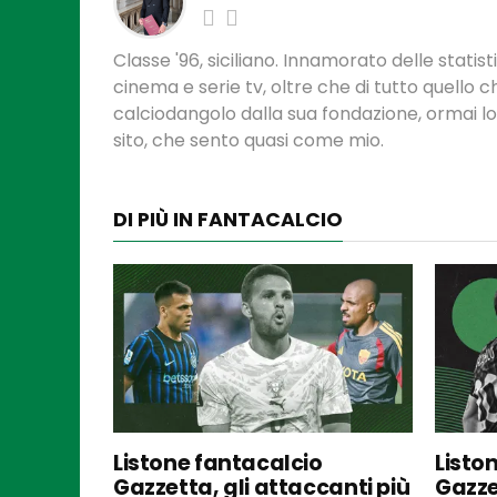
Classe '96, siciliano. Innamorato delle statis
cinema e serie tv, oltre che di tutto quello
calciodangolo dalla sua fondazione, ormai l
sito, che sento quasi come mio.
DI PIÙ IN FANTACALCIO
Listone fantacalcio
Listo
Gazzetta, gli attaccanti più
Gazze