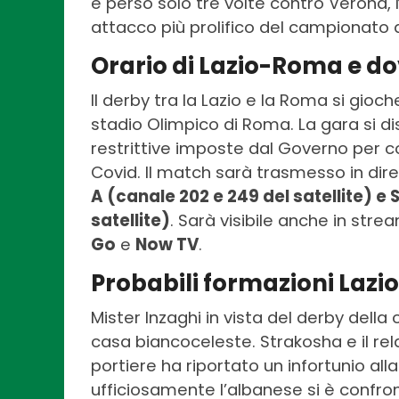
e perso solo tre volte contro Verona, N
attacco più prolifico del campionato 
Orario di Lazio-Roma e do
Il derby tra la Lazio e la Roma si gioc
stadio Olimpico di Roma. La gara si d
restrittive imposte dal Governo per c
Covid. Il match sarà trasmesso in dire
A (canale 202 e 249 del satellite) e
satellite)
. Sarà visibile anche in str
Go
e
Now TV
.
Probabili formazioni Laz
Mister Inzaghi in vista del derby della 
casa biancoceleste. Strakosha e il rela
portiere ha riportato un infortunio alla
ufficiosamente l’albanese si è confront