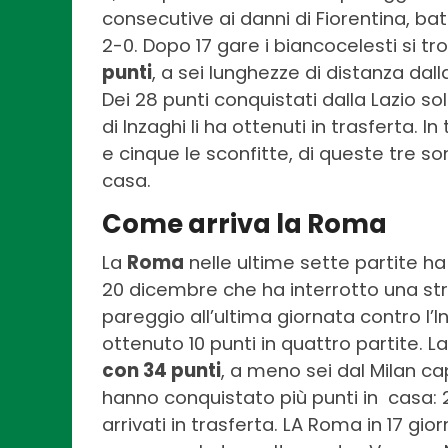
consecutive ai danni di Fiorentina, ba
2-0. Dopo 17 gare i biancocelesti si tro
punti
, a sei lunghezze di distanza dal
Dei 28 punti conquistati dalla Lazio solo
di Inzaghi li ha ottenuti in trasferta. I
e cinque le sconfitte, di queste tre son
casa.
Come arriva la Roma
La
Roma
nelle ultime sette partite ha 
20 dicembre che ha interrotto una stri
pareggio all’ultima giornata contro l’
ottenuto 10 punti in quattro partite. L
con 34 punti
, a meno sei dal Milan cap
hanno conquistato più punti in casa: 21
arrivati in trasferta. LA Roma in 17 gi