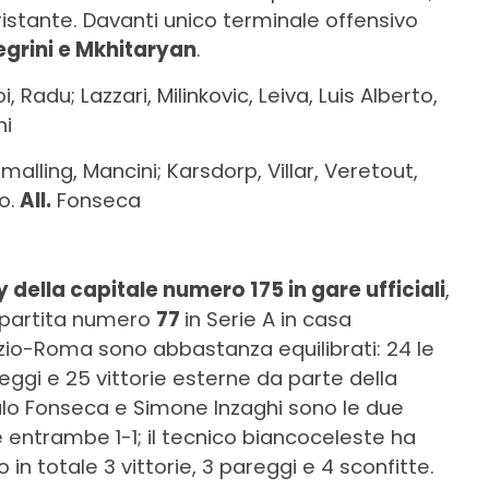
istante. Davanti unico terminale offensivo
egrini e Mkhitaryan
.
i, Radu; Lazzari, Milinkovic, Leiva, Luis Alberto,
hi
alling, Mancini; Karsdorp, Villar, Veretout,
o.
All.
Fonseca
 della capitale numero 175 in gare ufficiali
,
la partita numero
77
in Serie A in casa
azio-Roma sono abbastanza equilibrati: 24 le
areggi e 25 vittorie esterne da parte della
ulo Fonseca e Simone Inzaghi sono le due
 entrambe 1-1; il tecnico biancoceleste ha
in totale 3 vittorie, 3 pareggi e 4 sconfitte.