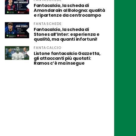
Fantacalcio, la scheda di
Amondarain al Bologna: qualità
e ripartenze da centrocampo
FANTASCHEDE
Fantacalcio, la scheda di
Stones all’Inter: esperienza e
qualità, ma quanti infortuni!
FANTACALCIO
Listone fantacalcio Gazzetta,
gli attaccanti più quotati:
Ramos c’è ma insegue