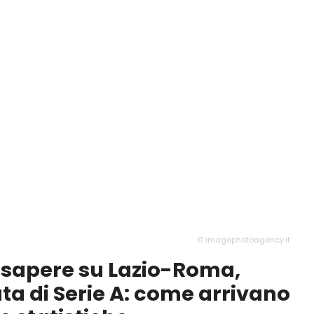
© imagephotoagency.it
a sapere su Lazio-Roma,
ata di Serie A: come arrivano