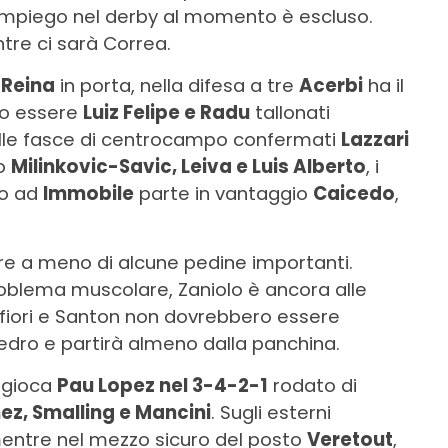
o impiego nel derby al momento è escluso.
tre ci sarà Correa.
 Reina
in porta, nella difesa a tre
Acerbi
ha il
ero essere
Luiz Felipe e Radu
tallonati
ulle fasce di centrocampo confermati
Lazzari
no
Milinkovic-Savic, Leiva e Luis Alberto
, i
to ad
Immobile
parte in vantaggio
Caicedo
,
.
e a meno di alcune pedine importanti.
roblema muscolare, Zaniolo è ancora alle
afiori e Santon non dovrebbero essere
edro e partirà almeno dalla panchina.
e gioca
Pau Lopez nel 3-4-2-1
rodato di
ez, Smalling e Mancini
. Sugli esterni
mentre nel mezzo sicuro del posto
Veretout
,