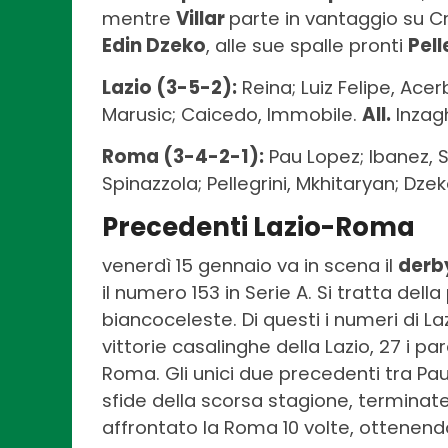
mentre
Villar
parte in vantaggio su Cr
Edin Dzeko
, alle sue spalle pronti
Pell
Lazio (3-5-2):
Reina; Luiz Felipe, Acerb
Marusic; Caicedo, Immobile.
All.
Inzag
Roma (3-4-2-1):
Pau Lopez; Ibanez, Sm
Spinazzola; Pellegrini, Mkhitaryan; Dzek
Precedenti Lazio-Roma
venerdì 15 gennaio va in scena il
derby
il numero 153 in Serie A. Si tratta del
biancoceleste. Di questi i numeri di L
vittorie casalinghe della Lazio, 27 i p
Roma. Gli unici due precedenti tra Pa
sfide della scorsa stagione, terminate
affrontato la Roma 10 volte, ottenendo 