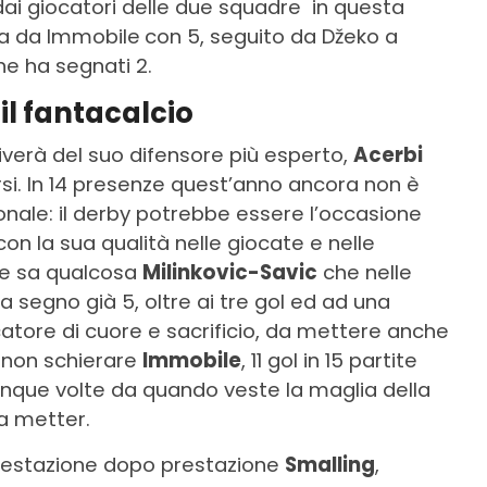
 dai giocatori delle due squadre in questa
ata da Immobile
con 5, seguito da Džeko a
ne ha segnati 2.
il fantacalcio
riverà del suo difensore più esperto,
Acerbi
si. In 14 presenze quest’anno ancora non è
onale: il derby potrebbe essere l’occasione
on la sua qualità nelle giocate e nelle
 ne sa qualcosa
Milinkovic-Savic
che nelle
a segno già 5, oltre ai tre gol ed ad una
atore di cuore e sacrificio, da mettere anche
ò non schierare
Immobile
, 11 gol in 15 partite
cinque volte da quando veste la maglia della
da metter.
restazione dopo prestazione
Smalling
,