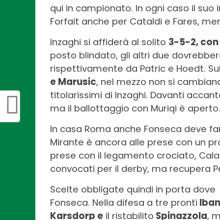
qui in campionato. In ogni caso il su
Forfait anche per Cataldi e Fares, men
Inzaghi si affiderà al solito
3-5-2, con
posto blindato, gli altri due dovrebb
rispettivamente da Patric e Hoedt. S
e Marusic
, nel mezzo non si cambia
titolarissimi di Inzaghi. Davanti accan
ma il ballottaggio con Muriqi è aperto
In casa Roma anche Fonseca deve far
Mirante è ancora alle prese con un p
prese con il legamento crociato, Cal
convocati per il derby, ma recupera P
Scelte obbligate quindi in porta dov
Fonseca. Nella difesa a tre pronti
Iban
Karsdorp e
il ristabilito
Spinazzola
, 