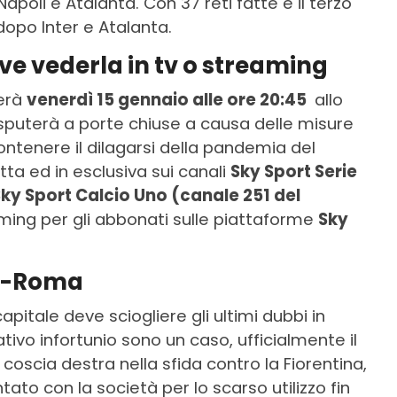
apoli e Atalanta. Con 37 reti fatte è il terzo
dopo Inter e Atalanta.
ve vederla in tv o streaming
herà
venerdì 15 gennaio alle ore 20:45
allo
isputerà a porte chiuse a causa delle misure
ontenere il dilagarsi della pandemia del
tta ed in esclusiva sui canali
Sky Sport Serie
 Sky Sport Calcio Uno (canale 251 del
eaming per gli abbonati sulle piattaforme
Sky
io-Roma
capitale deve sciogliere gli ultimi dubbi in
tivo infortunio sono un caso, ufficialmente il
 coscia destra nella sfida contro la Fiorentina,
ato con la società per lo scarso utilizzo fin