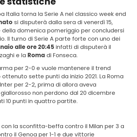
e statistiche
a Italia torna la Serie A nel classico week end
nato
si disputerà dalla sera di venerdì 15,
 e della domenica pomeriggio per concludersi
o. Il turno di Serie A parte forte con uno dei
naio alle ore 20:45
infatti di disputerà il
nzaghi e la
Roma
di Fonseca.
 Parma per 2-0 e vuole mantenere il trend
ottenuto sette punti da inizio 2021. La Roma
Inter per 2-2, prima di allora aveva
 I giallorosso non perdono dal 20 dicembre
ti 10 punti in quattro partite.
on la sconfitta-beffa contro il Milan per 3 a
ntro il Genoa per 1-1 e due vittorie