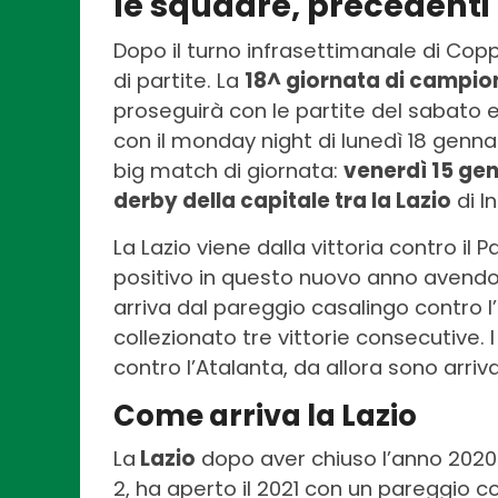
le squadre, precedenti 
Dopo il turno infrasettimanale di Copp
di partite. La
18^ giornata di campio
proseguirà con le partite del sabato
con il monday night di lunedì 18 gennai
big match di giornata:
venerdì 15 gen
derby della capitale tra la Lazio
di I
La Lazio viene dalla vittoria contro il
positivo in questo nuovo anno avendo 
arriva dal pareggio casalingo contro l’
collezionato tre vittorie consecutive.
contro l’Atalanta, da allora sono arriva
Come arriva la Lazio
La
Lazio
dopo aver chiuso l’anno 2020 c
2, ha aperto il 2021 con un pareggio co