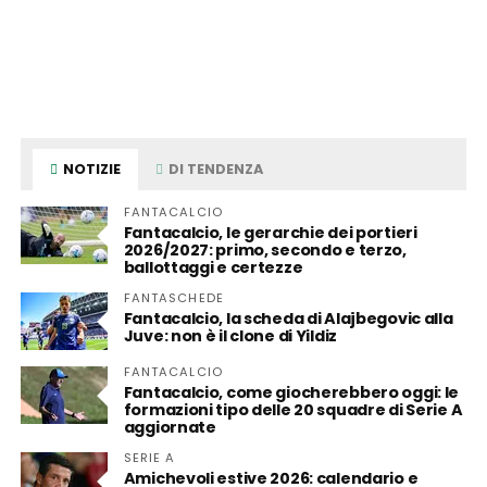
NOTIZIE
DI TENDENZA
FANTACALCIO
Fantacalcio, le gerarchie dei portieri
2026/2027: primo, secondo e terzo,
ballottaggi e certezze
FANTASCHEDE
Fantacalcio, la scheda di Alajbegovic alla
Juve: non è il clone di Yildiz
FANTACALCIO
Fantacalcio, come giocherebbero oggi: le
formazioni tipo delle 20 squadre di Serie A
aggiornate
SERIE A
Amichevoli estive 2026: calendario e