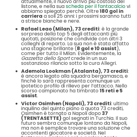
attualmente, il nuovo arrivo più costoso del
listone, e nella sua
scheda per il fantacalcio
vi
abbiamo spiegato perché. Oltre
180 gol in
carriera
a soli 25 anni: i prossimi saranno tutti
a strisce bianche e nere.
Rafael Leao (Milan), 73 crediti
: è la grande
sorpresa della top 5 degli attaccanti più
quotati, posizione che condivide con altri 3
colleghi di reparto. La sua non è stata affatto
una stagione brillante (
8 gol e 10 assist
),
come per tutto il Milan. Evidentemente, la
Gazzetta dello Sport
crede in un suo
sostanzioso rilancio sotto la cura Allegri.
Ademola Lookman (Atalanta), 73 crediti
:
è ancora legato alla squadra bergamasca, e
finché lo sarà rappresenta comunque un
ipotetico profilo di rilievo per l’attacco. Nello
scorso campionato ha timbrato
15 reti e 5
assist
.
Victor Osimhen (Napoli), 73 crediti
: ultimo
inquilino del quinto piano a quota 73 crediti,
Osimhen è tornato a Napoli dopo
37
(TRENTASETTE)
gol segnati in Turchia. Il suo
futuro sembra comunque lontano da Napoli,
ma non è semplice trovare una soluzione che
accontenti giocatore e società. Nel