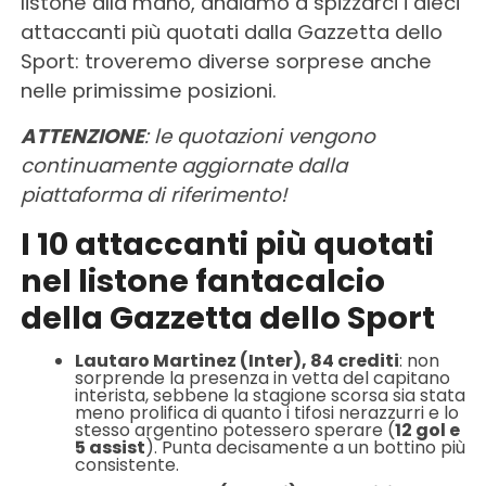
listone alla mano, andiamo a spizzarci i dieci
attaccanti più quotati dalla Gazzetta dello
Sport: troveremo diverse sorprese anche
nelle primissime posizioni.
ATTENZIONE
: le quotazioni vengono
continuamente aggiornate dalla
piattaforma di riferimento!
I 10 attaccanti più quotati
nel listone fantacalcio
della Gazzetta dello Sport
Lautaro Martinez (Inter), 84 crediti
: non
sorprende la presenza in vetta del capitano
interista, sebbene la stagione scorsa sia stata
meno prolifica di quanto i tifosi nerazzurri e lo
stesso argentino potessero sperare (
12 gol e
5 assist
). Punta decisamente a un bottino più
consistente.