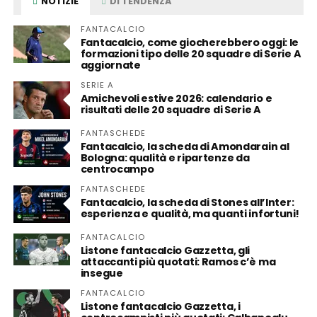
NOTIZIE
DI TENDENZA
FANTACALCIO
Fantacalcio, come giocherebbero oggi: le
formazioni tipo delle 20 squadre di Serie A
aggiornate
SERIE A
Amichevoli estive 2026: calendario e
risultati delle 20 squadre di Serie A
FANTASCHEDE
Fantacalcio, la scheda di Amondarain al
Bologna: qualità e ripartenze da
centrocampo
FANTASCHEDE
Fantacalcio, la scheda di Stones all’Inter:
esperienza e qualità, ma quanti infortuni!
FANTACALCIO
Listone fantacalcio Gazzetta, gli
attaccanti più quotati: Ramos c’è ma
insegue
FANTACALCIO
Listone fantacalcio Gazzetta, i