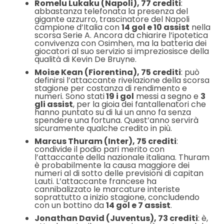
Romelu Lukaku (Napoli), 77 crediti
:
abbastanza telefonata la presenza del
gigante azzurro, trascinatore del Napoli
campione d’Italia con
14 gol e 10 assist
nella
scorsa Serie A. Ancora da chiarire l’ipotetica
convivenza con Osimhen, ma la batteria dei
giocatori al suo servizio si impreziosisce della
qualità di Kevin De Bruyne.
Moise Kean (Fiorentina), 75 crediti
: può
definirsi l’attaccante rivelazione della scorsa
stagione per costanza di rendimento e
numeri. Sono stati
19 i gol
messi a segno e
3
gli assist
, per la gioia dei fantallenatori che
hanno puntato su di lui un anno fa senza
spendere una fortuna. Quest’anno servirà
sicuramente qualche credito in più.
Marcus Thuram (Inter), 75 crediti
:
condivide il podio pari merito con
l’attaccante della nazionale italiana. Thuram
è probabilmente la causa maggiore dei
numeri al di sotto delle previsioni di capitan
Lauti. L’attaccante francese ha
cannibalizzato le marcature interiste
soprattutto a inizio stagione, concludendo
con un bottino da
14 gol e 7 assist
.
Jonathan David (Juventus), 73 crediti
: è,