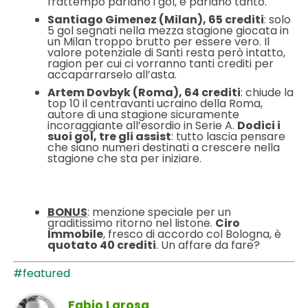
frattempo parlano i gol, e parlano tanto.
Santiago Gimenez (Milan), 65 crediti
: solo
5 gol segnati nella mezza stagione giocata in
un Milan troppo brutto per essere vero. Il
valore potenziale di Santi resta però intatto,
ragion per cui ci vorranno tanti crediti per
accaparrarselo all’asta.
Artem Dovbyk (Roma), 64 crediti
: chiude la
top 10 il centravanti ucraino della Roma,
autore di una stagione sicuramente
incoraggiante all’esordio in Serie A.
Dodici i
suoi gol, tre gli assist
: tutto lascia pensare
che siano numeri destinati a crescere nella
stagione che sta per iniziare.
BONUS
: menzione speciale per un
graditissimo ritorno nel listone.
Ciro
Immobile
, fresco di accordo col Bologna, è
quotato 40 crediti
. Un affare da fare?
#featured
Fabio Larosa