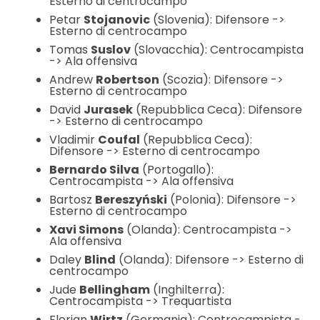
Esterno di centrocampo
Petar
Stojanovic
(Slovenia): Difensore ->
Esterno di centrocampo
Tomas
Suslov
(Slovacchia): Centrocampista
-> Ala offensiva
Andrew
Robertson
(Scozia): Difensore ->
Esterno di centrocampo
David
Jurasek
(Repubblica Ceca): Difensore
-> Esterno di centrocampo
Vladimir
Coufal
(Repubblica Ceca):
Difensore -> Esterno di centrocampo
Bernardo Silva
(Portogallo):
Centrocampista -> Ala offensiva
Bartosz
Bereszyński
(Polonia): Difensore ->
Esterno di centrocampo
Xavi Simons
(Olanda): Centrocampista ->
Ala offensiva
Daley
Blind
(Olanda): Difensore -> Esterno di
centrocampo
Jude
Bellingham
(Inghilterra):
Centrocampista -> Trequartista
Florian
Wirtz
(Germania): Centrocampista -