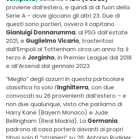
proviene dall’estero, e quindi al di fuori della
Serie A – dove giocano gli altri 23. Due di
questi sono portieri, ovvero il capitano
Gianluigi Donnarumma
, al PSG dall’estate
2021, e
Guglielmo Vicario
, trasferitosi
dall’Empoli al Tottenham circa un anno fa; il
terzo è
Jorginho
, in Premier League dal 2018
e all’Arsenal dal gennaio 2023.
“Meglio” degli azzurri in questa particolare
classifica fa solo l’
Inghilterra
, con due
convocati su 26 provenienti dall’estero – e
non due qualunque, visto che parliamo di
Harry Kane (Bayern Monaco) e Jude
Bellingham (Real Madrid). La
Germania
padrona di casa porterà davanti ai propri
tifosi solo 6 “stranieri” su 26: Antonio Rudiger