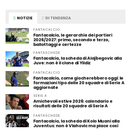
NOTIZIE
DI TENDENZA
FANTACALCIO
Fantacalcio, le gerarchie dei portieri
2026/2027: primo, secondo e terzo,
ballottaggi e certezze
FANTASCHEDE
Fantacalcio, la scheda di Alajbegovic alla
Juve: non è il clone di Yildiz
FANTACALCIO
Fantacalcio, come giocherebbero oggi: le
formazioni tipo delle 20 squadre di Serie A
aggiornate
SERIE A
Amichevoli estive 2026: calendario e
risultati delle 20 squadre di Serie A
FANTASCHEDE
Fantacalcio, la scheda di Kolo Muani alla
Juventus: non è Vlahovic ma piace così