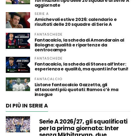
formazioni tipo delle 20 squadre di Serie A
aggiornate
SERIE A
Amichevoli estive 2026: calendario e
risultati delle 20 squadre di Serie A
FANTASCHEDE
Fantacalcio, la scheda di Amondarain al
Bologna: qualità e ripartenze da
centrocampo
FANTASCHEDE
Fantacalcio, la scheda di Stones all’Inter:
esperienza e qualità, ma quanti infortuni!
FANTACALCIO
Listone fantacalcio Gazzetta, gli
attaccanti più quotati: Ramos c’è ma
insegue
DI PIÙ IN SERIE A
Serie A 2026/27, gli squalificati
per la prima giornata: Inter
senza Mkhitaryan, due