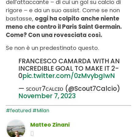
dell’attaccante – di cui un gol su calcio di
rigore – e da un suo assist. Come se non
bastasse,
oggi ha colpito anche niente
meno che contro il Paris Saint Germain.
Come? Con una rovesciata così.
Se non è un predestinato questo.
FRANCESCO CAMARDA WITH AN
INCREDIBLE GOAL TO MAKE IT 2-
0
pic.twitter.com/0zMvybgIwN
— ꜱᴄᴏᴜᴛ7ᴄᴀʟᴄɪᴏ (@Scout7Calcio)
November 7, 2023
#featured
#Milan
Matteo Zinani