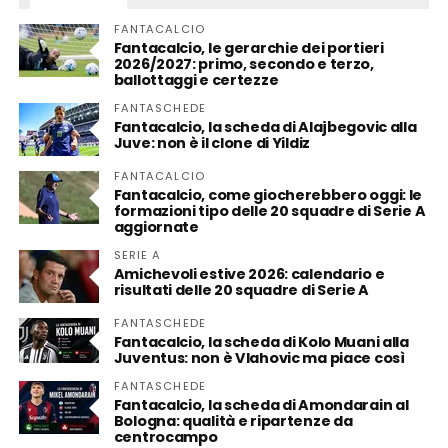
FANTACALCIO
Fantacalcio, le gerarchie dei portieri
2026/2027: primo, secondo e terzo,
ballottaggi e certezze
FANTASCHEDE
Fantacalcio, la scheda di Alajbegovic alla
Juve: non è il clone di Yildiz
FANTACALCIO
Fantacalcio, come giocherebbero oggi: le
formazioni tipo delle 20 squadre di Serie A
aggiornate
SERIE A
Amichevoli estive 2026: calendario e
risultati delle 20 squadre di Serie A
FANTASCHEDE
Fantacalcio, la scheda di Kolo Muani alla
Juventus: non è Vlahovic ma piace così
FANTASCHEDE
Fantacalcio, la scheda di Amondarain al
Bologna: qualità e ripartenze da
centrocampo