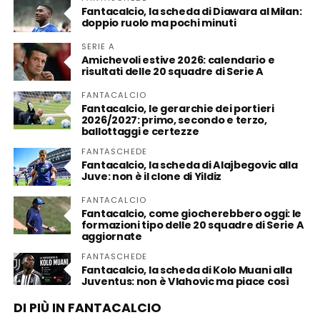
Fantacalcio, la scheda di Diawara al Milan:
doppio ruolo ma pochi minuti
SERIE A
Amichevoli estive 2026: calendario e
risultati delle 20 squadre di Serie A
FANTACALCIO
Fantacalcio, le gerarchie dei portieri
2026/2027: primo, secondo e terzo,
ballottaggi e certezze
FANTASCHEDE
Fantacalcio, la scheda di Alajbegovic alla
Juve: non è il clone di Yildiz
FANTACALCIO
Fantacalcio, come giocherebbero oggi: le
formazioni tipo delle 20 squadre di Serie A
aggiornate
FANTASCHEDE
Fantacalcio, la scheda di Kolo Muani alla
Juventus: non è Vlahovic ma piace così
DI PIÙ IN FANTACALCIO