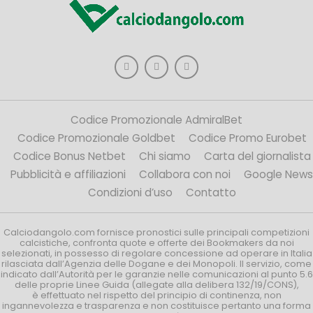
Codice Promozionale AdmiralBet
Codice Promozionale Goldbet
Codice Promo Eurobet
Codice Bonus Netbet
Chi siamo
Carta del giornalista
Pubblicità e affiliazioni
Collabora con noi
Google News
Condizioni d’uso
Contatto
Calciodangolo.com fornisce pronostici sulle principali competizioni
calcistiche, confronta quote e offerte dei Bookmakers da noi
selezionati, in possesso di regolare concessione ad operare in Italia
rilasciata dall’Agenzia delle Dogane e dei Monopoli. Il servizio, come
indicato dall’Autorità per le garanzie nelle comunicazioni al punto 5.6
delle proprie Linee Guida (allegate alla delibera 132/19/CONS),
è effettuato nel rispetto del principio di continenza, non
ingannevolezza e trasparenza e non costituisce pertanto una forma