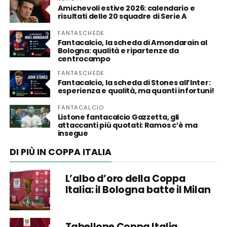
Amichevoli estive 2026: calendario e
risultati delle 20 squadre di Serie A
FANTASCHEDE
Fantacalcio, la scheda di Amondarain al
Bologna: qualità e ripartenze da
centrocampo
FANTASCHEDE
Fantacalcio, la scheda di Stones all’Inter:
esperienza e qualità, ma quanti infortuni!
FANTACALCIO
Listone fantacalcio Gazzetta, gli
attaccanti più quotati: Ramos c’è ma
insegue
DI PIÙ IN COPPA ITALIA
L’albo d’oro della Coppa
Italia: il Bologna batte il Milan
Tabellone Coppa Italia