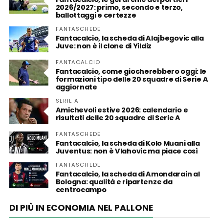
2026/2027: primo, secondo e terzo,
ballottaggi e certezze
FANTASCHEDE
Fantacalcio, la scheda di Alajbegovic alla
Juve: non è il clone di Yildiz
FANTACALCIO
Fantacalcio, come giocherebbero oggi: le
formazioni tipo delle 20 squadre di Serie A
aggiornate
SERIE A
Amichevoli estive 2026: calendario e
risultati delle 20 squadre di Serie A
FANTASCHEDE
Fantacalcio, la scheda di Kolo Muani alla
Juventus: non è Vlahovic ma piace così
FANTASCHEDE
Fantacalcio, la scheda di Amondarain al
Bologna: qualità e ripartenze da
centrocampo
DI PIÙ IN ECONOMIA NEL PALLONE