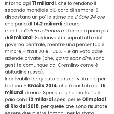
intorno agli
11 miliardi
, che lo rendono il
secondo mondiale più caro di sempre. Si
discostano un po’ le stime de
Il Sole 24 ore
,
che parla di
14.2 miliardi
di euro,
mentre
Calcio e Finanza
si ferma a poco più
di
9 miliardi
. Soldi investiti soprattutto dal
governo centrale, mentre una percentuale
minore – tra il 20 e il 30% – è arrivata dalle
aziende private (che,
ça va sans dire
, sono
gestite comunque dal Cremlino come è
abitudine russa).
Inarrivabile da questo punto di vista – e per
fortuna –
Brasile 2014
, che è costato sui
15
miliardi
di euro. Spese che hanno fatto il
paio con i
12 miliardi
spesi per le
Olimpiadi
di Rio del 2016
, per quelle che sono risultate
essere due pietre tombali per lo stato