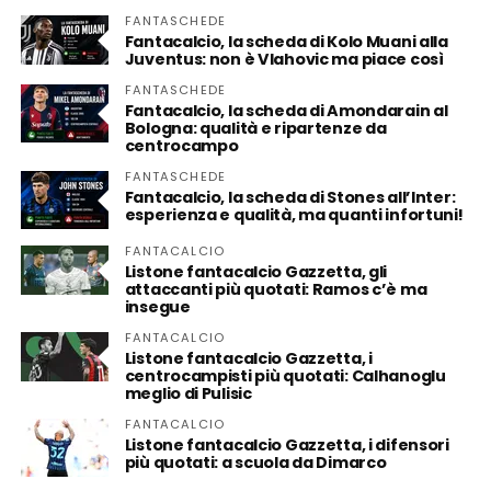
FANTASCHEDE
Fantacalcio, la scheda di Kolo Muani alla
Juventus: non è Vlahovic ma piace così
FANTASCHEDE
Fantacalcio, la scheda di Amondarain al
Bologna: qualità e ripartenze da
centrocampo
FANTASCHEDE
Fantacalcio, la scheda di Stones all’Inter:
esperienza e qualità, ma quanti infortuni!
FANTACALCIO
Listone fantacalcio Gazzetta, gli
attaccanti più quotati: Ramos c’è ma
insegue
FANTACALCIO
Listone fantacalcio Gazzetta, i
centrocampisti più quotati: Calhanoglu
meglio di Pulisic
FANTACALCIO
Listone fantacalcio Gazzetta, i difensori
più quotati: a scuola da Dimarco