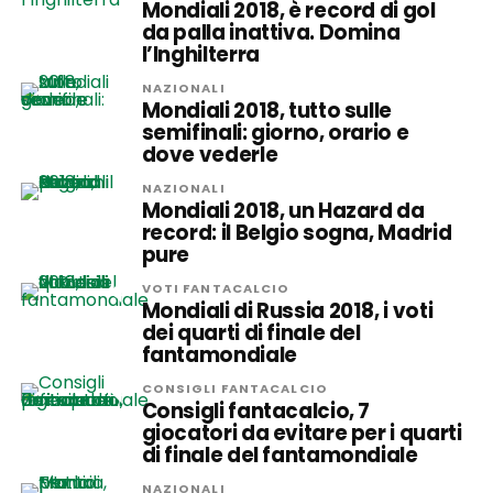
Mondiali 2018, è record di gol
da palla inattiva. Domina
l’Inghilterra
NAZIONALI
Mondiali 2018, tutto sulle
semifinali: giorno, orario e
dove vederle
NAZIONALI
Mondiali 2018, un Hazard da
record: il Belgio sogna, Madrid
pure
VOTI FANTACALCIO
Mondiali di Russia 2018, i voti
dei quarti di finale del
fantamondiale
CONSIGLI FANTACALCIO
Consigli fantacalcio, 7
giocatori da evitare per i quarti
di finale del fantamondiale
NAZIONALI