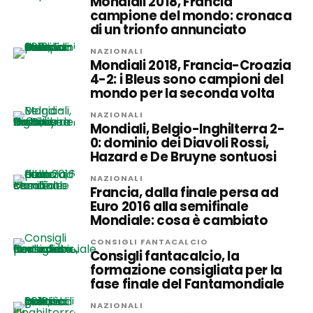
Mondiali 2018, Francia
campione del mondo: cronaca
di un trionfo annunciato
NAZIONALI
Mondiali 2018, Francia-Croazia
4-2: i Bleus sono campioni del
mondo per la seconda volta
NAZIONALI
Mondiali, Belgio-Inghilterra 2-
0: dominio dei Diavoli Rossi,
Hazard e De Bruyne sontuosi
NAZIONALI
Francia, dalla finale persa ad
Euro 2016 alla semifinale
Mondiale: cosa è cambiato
CONSIGLI FANTACALCIO
Consigli fantacalcio, la
formazione consigliata per la
fase finale del Fantamondiale
NAZIONALI