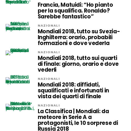
Francia, Matuidi: “Ho pianto
per la squalifica. Ronaldo?
Sarebbe fantastico”
NAZIONALI
Mondiali 2018, tutto su Svezia-
Inghilterra: orario, probabili
formazioni e dove vederla
NAZIONALI
Mondiali 2018, tutto sui quarti
di finale: giorno, orario e dove
vederli
NAZIONALI
Mondiali 2018: diffidati,
squalificati e infortunati in
vista dei quarti di finale
NAZIONALI
La Classifica | Mondiali: da
meteore in Serie A a
protagonisti, le 10 sorprese di
Russia 2018