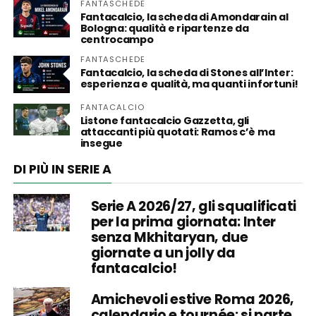
FANTASCHEDE
Fantacalcio, la scheda di Amondarain al
Bologna: qualità e ripartenze da
centrocampo
FANTASCHEDE
Fantacalcio, la scheda di Stones all’Inter:
esperienza e qualità, ma quanti infortuni!
FANTACALCIO
Listone fantacalcio Gazzetta, gli
attaccanti più quotati: Ramos c’è ma
insegue
DI PIÙ IN SERIE A
Serie A 2026/27, gli squalificati
per la prima giornata: Inter
senza Mkhitaryan, due
giornate a un jolly da
fantacalcio!
Amichevoli estive Roma 2026,
calendario e tournée: si parte