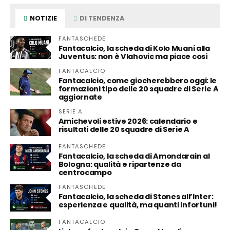
NOTIZIE
DI TENDENZA
FANTASCHEDE
Fantacalcio, la scheda di Kolo Muani alla
Juventus: non è Vlahovic ma piace così
FANTACALCIO
Fantacalcio, come giocherebbero oggi: le
formazioni tipo delle 20 squadre di Serie A
aggiornate
SERIE A
Amichevoli estive 2026: calendario e
risultati delle 20 squadre di Serie A
FANTASCHEDE
Fantacalcio, la scheda di Amondarain al
Bologna: qualità e ripartenze da
centrocampo
FANTASCHEDE
Fantacalcio, la scheda di Stones all’Inter:
esperienza e qualità, ma quanti infortuni!
FANTACALCIO