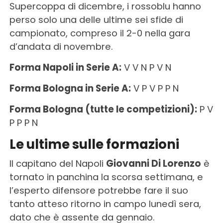
Supercoppa di dicembre, i rossoblu hanno
perso solo una delle ultime sei sfide di
campionato, compreso il 2-0 nella gara
d’andata di novembre.
Forma Napoli in Serie A:
V V N P V N
Forma Bologna in Serie A:
V P V P P N
Forma Bologna (tutte le competizioni):
P V
P P P N
Le ultime sulle formazioni
Il capitano del Napoli
Giovanni Di Lorenzo
è
tornato in panchina la scorsa settimana, e
l’esperto difensore potrebbe fare il suo
tanto atteso ritorno in campo lunedì sera,
dato che è assente da gennaio.