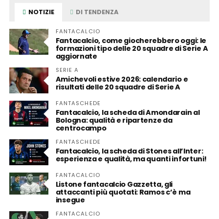
NOTIZIE
DI TENDENZA
FANTACALCIO
Fantacalcio, come giocherebbero oggi: le
formazioni tipo delle 20 squadre di Serie A
aggiornate
SERIE A
Amichevoli estive 2026: calendario e
risultati delle 20 squadre di Serie A
FANTASCHEDE
Fantacalcio, la scheda di Amondarain al
Bologna: qualità e ripartenze da
centrocampo
FANTASCHEDE
Fantacalcio, la scheda di Stones all’Inter:
esperienza e qualità, ma quanti infortuni!
FANTACALCIO
Listone fantacalcio Gazzetta, gli
attaccanti più quotati: Ramos c’è ma
insegue
FANTACALCIO