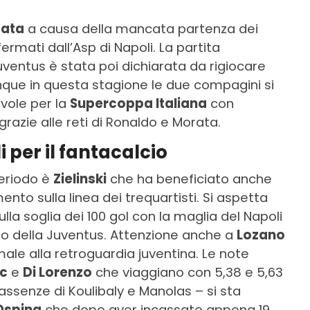
tata
a causa della mancata partenza dei
rmati dall’Asp di Napoli. La partita
uventus è stata poi dichiarata da rigiocare
que in questa stagione le due compagini si
evole per la
Supercoppa Italiana
con
razie alle reti di Ronaldo e Morata.
 per il fantacalcio
periodo è
Zielinski
che ha beneficiato anche
nto sulla linea dei trequartisti. Si aspetta
lla soglia dei 100 gol con la maglia del Napoli
ico della Juventus. Attenzione anche a
Lozano
ale alla retroguardia juventina. Le note
c
e
Di Lorenzo
che viaggiano con 5,38 e 5,63
assenze di Koulibaly e Manolas – si sta
Ospina
che dopo aver incassato appena 19