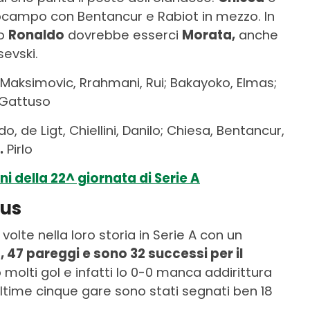
rocampo con Bentancur e Rabiot in mezzo. In
mo
Ronaldo
dovrebbe esserci
Morata,
anche
sevski.
 Maksimovic, Rrahmani, Rui; Bakayoko, Elmas;
Gattuso
 de Ligt, Chiellini, Danilo; Chiesa, Bentancur,
.
Pirlo
i della 22^ giornata di Serie A
tus
olte nella loro storia in Serie A con un
, 47 pareggi e sono 32 successi per il
 molti gol e infatti lo 0-0 manca addirittura
ultime cinque gare sono stati segnati ben 18