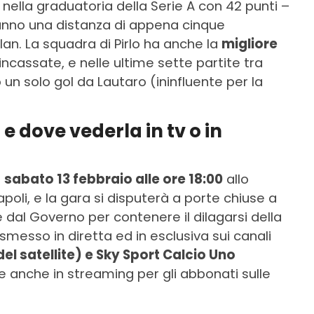
nella graduatoria della Serie A con 42 punti –
anno una distanza di appena cinque
an. La squadra di Pirlo ha anche la
migliore
ncassate, e nelle ultime sette partite tra
un solo gol da Lautaro (ininfluente per la
e dove vederla in tv o in
à
sabato 13 febbraio alle ore 18:00
allo
li, e la gara si disputerà a porte chiuse a
 dal Governo per contenere il dilagarsi della
messo in diretta ed in esclusiva sui canali
el satellite) e Sky Sport Calcio Uno
ile anche in streaming per gli abbonati sulle