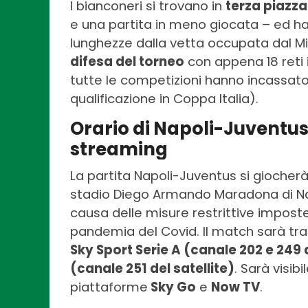
I bianconeri si trovano in
terza piazza
e una partita in meno giocata – ed h
lunghezze dalla vetta occupata dal Mil
difesa del torneo
con appena 18 reti i
tutte le competizioni hanno incassato 
qualificazione in Coppa Italia).
Orario di Napoli-Juventus 
streaming
La partita Napoli-Juventus si giocher
stadio Diego Armando Maradona di Napo
causa delle misure restrittive imposte
pandemia del Covid. Il match sarà tras
Sky Sport Serie A (canale 202 e 249 d
(canale 251 del satellite)
. Sarà visib
piattaforme
Sky Go
e
Now TV
.