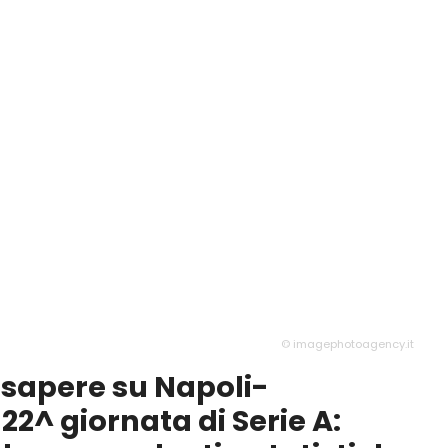
© imagephotoagency.it
 sapere su Napoli-
22^ giornata di Serie A: