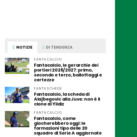
NOTIZIE
DI TENDENZA
FANTACALCIO
Fantacalcio, le gerarchie dei
portieri 2026/2027: primo,
secondo e terzo, ballottaggi e
certezze
FANTASCHEDE
Fantacalcio, la scheda di
Alajbegovic alla Juve: non è il
clone di Yildiz
FANTACALCIO
Fantacalcio, come
giocherebbero oggi: le
formazioni tipo delle 20
squadre di Serie A aggiornate