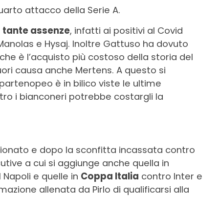
uarto attacco della Serie A.
e
tante assenze
, infatti ai positivi al Covid
Manolas e Hysaj. Inoltre Gattuso ha dovuto
he è l’acquisto più costoso della storia del
uori causa anche Mertens. A questo si
partenopeo è in bilico viste le ultime
ro i bianconeri potrebbe costargli la
pionato e dopo la sconfitta incassata contro
cutive a cui si aggiunge anche quella in
 Napoli e quelle in
Coppa Italia
contro Inter e
ione allenata da Pirlo di qualificarsi alla