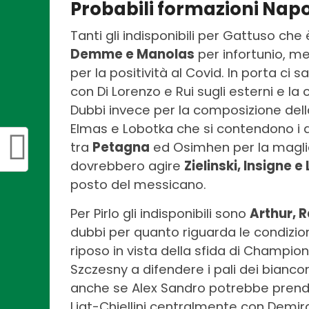
Probabili formazioni Nap
Tanti gli indisponibili per Gattuso che
Demme e Manolas
per infortunio, m
per la positività al Covid. In porta ci
con Di Lorenzo e Rui sugli esterni e 
Dubbi invece per la composizione del
Elmas e Lobotka che si contendono i du
tra
Petagna
ed Osimhen per la maglia
dovrebbero agire
Zielinski, Insigne 
posto del messicano.
Per Pirlo gli indisponibili sono
Arthur, 
dubbi per quanto riguarda le condizion
riposo in vista della sfida di Champi
Szczesny a difendere i pali dei bianco
anche se Alex Sandro potrebbe prender
Ligt-Chiellini centralmente con Demira