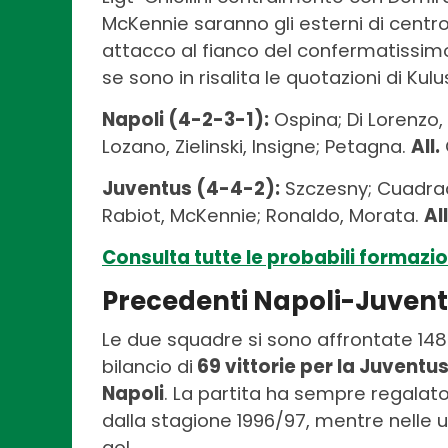
McKennie saranno gli esterni di cent
attacco al fianco del confermatissi
se sono in risalita le quotazioni di Kulu
Napoli (4-2-3-1):
Ospina; Di Lorenzo,
Lozano, Zielinski, Insigne; Petagna.
All.
Juventus (4-4-2):
Szczesny; Cuadrado,
Rabiot, McKennie; Ronaldo, Morata.
All
Consulta tutte le probabili formazion
Precedenti Napoli-Juven
Le due squadre si sono affrontate 148 v
bilancio di
69 vittorie per la Juventus
Napoli
. La partita ha sempre regalato
dalla stagione 1996/97, mentre nelle 
gol.