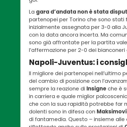
La
gara d’andata non è stata dispu
partenopei per Torino che sono stati fe
inizialmente assegnata per 3-0 alla J
con la data ancora incerta. Ma comun
sono già affrontate per la partita val
l’affermazione per 2-0 dei bianconeri g
Napoli-Juventus: i consigli
Il migliore dei partenopei nell’ultimo 
del cambio di posizione con l’avanzame
sempre la reazione di
Insigne
che è su
in carriera e quale miglior palcoscen
che con la sua rapidità potrebbe far m
dolenti sono in difesa con
Maksimovi
di fantamedia. Questo – insieme alle 
riflettendo anche sulle prestazioni di