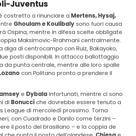
oli-Juventus
 è costretto a rinunciare a
Mertens, Hysaj,
entre
Ghoulam e Koulibaly
sono fuori causa
 sarà Ospina, mentre in difesa scelte obbligate
la coppia Maksimovic-Rrahmani centralmente.
la diga di centrocampo con Ruiz, Bakayoko,
e posti disponibili. In attacco ballottaggio
 da punta centrale, mentre alle loro spalle
e Lozano
con Politano pronto a prendere il
Ramsey
e
Dybala
infortunati, mentre ci sono
i di
Bonucci
che dovrebbe essere tenuto a
ons League di mercoledì prossimo. Torna
neri, con Cuadrado e Danilo come terzini –
e il posto del brasiliano – e la coppia de
l che punta il posto dell’olandese.
Chiesa
e