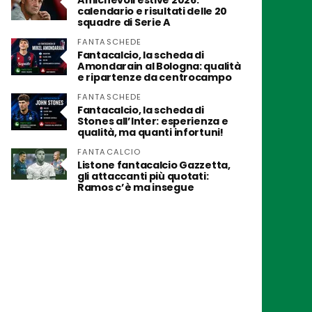
Amichevoli estive 2026:
calendario e risultati delle 20
squadre di Serie A
FANTASCHEDE
Fantacalcio, la scheda di
Amondarain al Bologna: qualità
e ripartenze da centrocampo
FANTASCHEDE
Fantacalcio, la scheda di
Stones all’Inter: esperienza e
qualità, ma quanti infortuni!
FANTACALCIO
Listone fantacalcio Gazzetta,
gli attaccanti più quotati:
Ramos c’è ma insegue