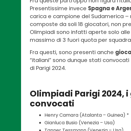
Fra queste purtroppo non figura l’Itali
Presentissime invece
Spagna e Arge
carica e campione del Sudamerica – 
composte da soli 18 giocatori, non pre
Olimpiadi sono infatti aperte solo alle
massimo di 3 fuori quota per squadra
Fra questi, sono presenti anche
gioca
“italiani” sono dunque stati convocati d
di Parigi 2024.
Olimpiadi Parigi 2024, i 
convocati
Henry Camara (Atalanta – Guinea) *
Gianluca Busio (Venezia – Usa)
Tanner Tessmann (Venezia – Usa)