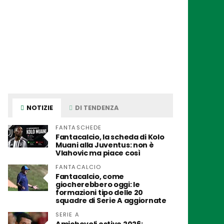
NOTIZIE
DI TENDENZA
FANTASCHEDE
Fantacalcio, la scheda di Kolo
Muani alla Juventus: non è
Vlahovic ma piace così
FANTACALCIO
Fantacalcio, come
giocherebbero oggi: le
formazioni tipo delle 20
squadre di Serie A aggiornate
SERIE A