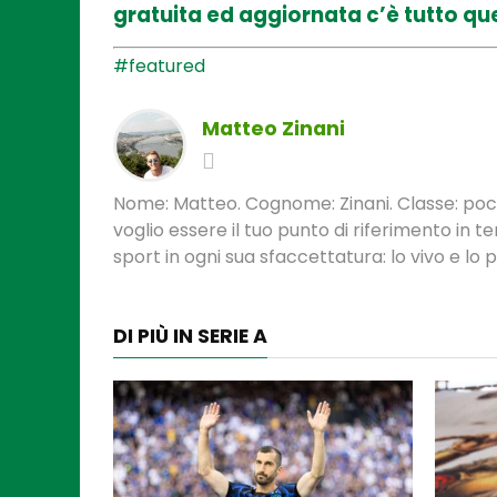
gratuita ed aggiornata c’è tutto que
#featured
Matteo Zinani
Nome: Matteo. Cognome: Zinani. Classe: poca
voglio essere il tuo punto di riferimento in 
sport in ogni sua sfaccettatura: lo vivo e lo
DI PIÙ IN SERIE A