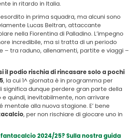
e in ritardo in Italia.
o esordito in prima squadra, ma alcuni sono
ovviamente Lucas Beltran, attaccante
are nella Fiorentina di Palladino. L’impegno
re incredibile, ma si tratta di un periodo
 – tra raduno, allenamenti, partite e viaggi –
si il podio rischia di rincasare solo a pochi
25
, la cui 1^ giornata è in programma per
i significa dunque perdere gran parte della
 e quindi, inevitabilmente, non arrivare
né mentale alla nuova stagione. E’ bene
tacalcio
, per non rischiare di giocare uno in
el fantacalcio 2024/25? Sulla nostra guida