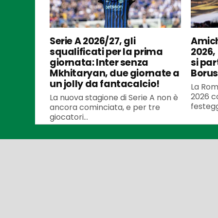
Serie A 2026/27, gli
Amich
squalificati per la prima
2026,
giornata: Inter senza
si par
Mkhitaryan, due giornate a
Borus
un jolly da fantacalcio!
La Roma
2026 co
La nuova stagione di Serie A non è
festegg
ancora cominciata, e per tre
giocatori...