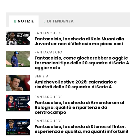
NOTIZIE
DI TENDENZA
FANTASCHEDE
Fantacalcio, la scheda di Kolo Muani alla
Juventus: non è Vlahovic ma piace così
FANTACALCIO
Fantacalcio, come giocherebbero oggi: le
formazioni tipo delle 20 squadre di Serie A
aggiornate
SERIE A
Amichevoli estive 2026: calendario e
risultati delle 20 squadre di Serie A
FANTASCHEDE
Fantacalcio, la scheda di Amondarain al
Bologna: qualità e ripartenze da
centrocampo
FANTASCHEDE
Fantacalcio, la scheda di Stones all’Inter:
esperienza e qualità, ma quanti infortuni!