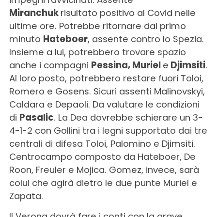
Miranchuk
risultato positivo al Covid nelle
ultime ore. Potrebbe ritornare dal primo
minuto
Hateboer
, assente contro lo Spezia.
Insieme a lui, potrebbero trovare spazio
anche i compagni
Pessina, Muriel
e
Djimsiti
.
Al loro posto, potrebbero restare fuori Toloi,
Romero e Gosens. Sicuri assenti Malinovskyi,
Caldara e Depaoli. Da valutare le condizioni
di
Pasalic
. La Dea dovrebbe schierare un 3-
4-1-2 con Gollini tra i legni supportato dai tre
centrali di difesa Toloi, Palomino e Djimsiti.
Centrocampo composto da Hateboer, De
Roon, Freuler e Mojica. Gomez, invece, sarà
colui che agirà dietro le due punte Muriel e
Zapata.
Il Verona dovrà fare i conti con la grave