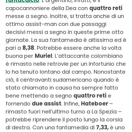
fantacalcio
. L’argentino, infatti, è il
capocannoniere della Dea con
quattro reti
messe a segno. Inoltre, si tratta anche di un
ottimo assist-man con due passaggi
decisivi messi a segno in queste prime otto
giornate. La sua fantamedia è altissima ed è
pari a
8,38
. Potrebbe essere anche la volta
buona per
Muriel
. L’attaccante colombiano
è rimasto nelle retrovie per un infortunio che
lo ha tenuto lontano dal campo. Nonostante
ciò, il centravanti sudamericano quando è
stato chiamato in causa ha sempre fatto
bene mettendo a segno
quattro reti
e
fornendo
due assist
. Infine,
Hateboer
–
rimasto fuori nell’ultimo turno a La Spezia –
potrebbe riprendere il posto lungo la corsia
di destra. Con una fantamedia di
7,33,
è uno