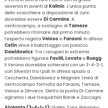
assenza in avanti di
Kalinic
. L’unica punta
dello scacchiere a disposizione di Juric
dovrebbe essere
Di Carmine
. A
centrocampo, a sostegno di
Tameze
potrebbero ritornare dal primo minuto
l’esperto regista
Veloso
e
Faraoni
. In difesa
Cetin
vince il ballottaggio col polacco
Dawidowicz
. Tra i recuperi in extremis
potrebbero figurare
Favilli, Lovato
e
Ruegg
.
Il Verona dovrebbe schierarsi con un 3-4-2-1,
con Silvestri tra i pali. In difesa spazio a
Ceccherini, Dawidowicz e Magnani. Linea di
centrocampo formata da Faraoni, Tameze,
Veloso e Dimarco. Dietro la punta Di Carmine
agiranno i due trequartisti Barak e Zaccagni.
Atalanta (3-4-1-2):
Gollini; Toloi, Palomino,