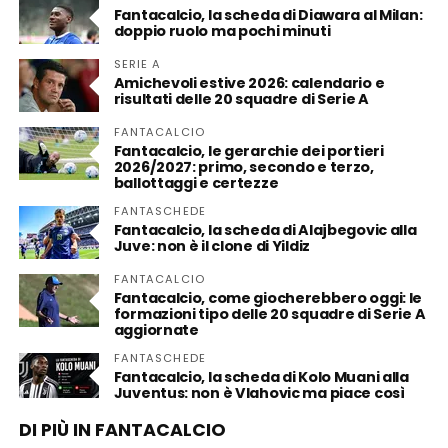
Fantacalcio, la scheda di Diawara al Milan:
doppio ruolo ma pochi minuti
SERIE A
Amichevoli estive 2026: calendario e
risultati delle 20 squadre di Serie A
FANTACALCIO
Fantacalcio, le gerarchie dei portieri
2026/2027: primo, secondo e terzo,
ballottaggi e certezze
FANTASCHEDE
Fantacalcio, la scheda di Alajbegovic alla
Juve: non è il clone di Yildiz
FANTACALCIO
Fantacalcio, come giocherebbero oggi: le
formazioni tipo delle 20 squadre di Serie A
aggiornate
FANTASCHEDE
Fantacalcio, la scheda di Kolo Muani alla
Juventus: non è Vlahovic ma piace così
DI PIÙ IN FANTACALCIO