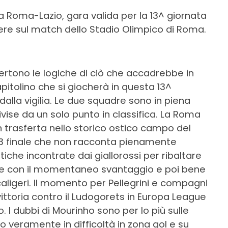
Roma-Lazio, gara valida per la 13^ giornata
pere sul match dello Stadio Olimpico di Roma.
rtono le logiche di ciò che accadrebbe in
pitolino che si giocherà in questa 13^
 dalla vigilia. Le due squadre sono in piena
vise da un solo punto in classifica. La Roma
in trasferta nello storico ostico campo del
1-3 finale che non racconta pienamente
che incontrate dai giallorossi per ribaltare
e con il momentaneo svantaggio e poi bene
caligeri. Il momento per Pellegrini e compagni
vittoria contro il Ludogorets in Europa League
. I dubbi di Mourinho sono per lo più sulle
 veramente in difficoltà in zona gol e su