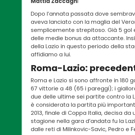
Mattia Zaccagn
i
Dopo l’annata passata dove sembrava 
aveva lanciato con la maglia del Verona
semplicemente strepitoso. Già 5 gol e 
delle medie bonus da attaccante. Insi
della Lazio in questo periodo della sta
affidiamo a lui.
Roma-Lazio: precedenti,
Roma e Lazio si sono affronte in 180 gar
67 vittorie a 48 (65 i pareggi); i gial
due delle ultime sei partite contro la L
è considerata la partita più importan
2013, finale di Coppa Italia, decisa da 
stagione nella gara d’andata fu la Lazio
dalle reti di Milinkovic-Savic, Pedro e 