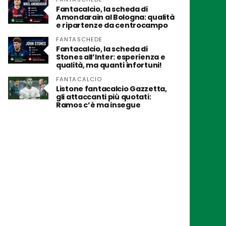
Fantacalcio, la scheda di
Amondarain al Bologna: qualità
e ripartenze da centrocampo
FANTASCHEDE
Fantacalcio, la scheda di
Stones all’Inter: esperienza e
qualità, ma quanti infortuni!
FANTACALCIO
Listone fantacalcio Gazzetta,
gli attaccanti più quotati:
Ramos c’è ma insegue