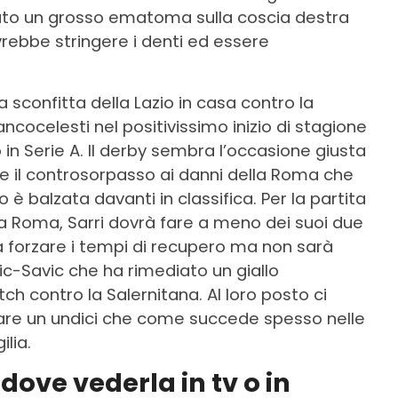
ortato un grosso ematoma sulla coscia destra
ovrebbe stringere i denti ed essere
 la sconfitta della Lazio in casa contro la
ancocelesti nel positivissimo inizio di stagione
o in Serie A. Il derby sembra l’occasione giusta
re il controsorpasso ai danni della Roma che
 è balzata davanti in classifica. Per la partita
a Roma, Sarri dovrà fare a meno dei suoi due
a forzare i tempi di recupero ma non sarà
vic-Savic che ha rimediato un giallo
h contro la Salernitana. Al loro posto ci
are un undici che come succede spesso nelle
ilia.
dove vederla in tv o in