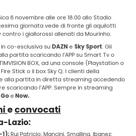
ca 6 novembre alle ore 18.00 allo Stadio
esima giornata vede di fronte gli aquilotti
 contro i giallorossi allenati da Mourinho.
 in co-esclusiva su
DAZN
e
Sky Sport
. Gli
lla partita scaricando l’APP su Smart Tv o
 TIMVISION BOX, ad una console (Playstation o
e Stick o il box Sky Q. I clienti della
 alla partita in diretta streaming accedendo
re scaricando l’APP. Sempre in streaming
 Go
e
Now.
ni
e
convocati
a-Lazio:
-1):
Rui Patricio; Mancini, Smalling, Ibanez;