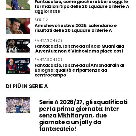
Fantacalcio, come giocherebbero oggi: le
formazioni tipo delle 20 squadre di Serie A
aggiornate
SERIE A
Amichevoli estive 2026: calendario e
risultati delle 20 squadre di Serie A
FANTASCHEDE
Fantacalcio, la scheda di Kolo Muani alla
Juventus: non è Vlahovic ma piace così
FANTASCHEDE
Fantacalcio, la scheda di Amondarain al
Bologna: qualità e ripartenze da
centrocampo
DI PIÙ IN SERIE A
Serie A 2026/27, gli squalificati
per la prima giornata: Inter
senza Mkhitaryan, due
giornate a un jolly da
fantacalcio!