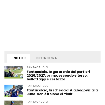
NOTIZIE
DI TENDENZA
FANTACALCIO
Fantacalcio, le gerarchie dei portieri
2026/2027: primo, secondo e terzo,
ballottaggi e certezze
FANTASCHEDE
Fantacalcio, la scheda di Alajbegovic alla
Juve: non è il clone di Yildiz
FANTACALCIO