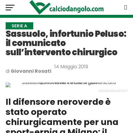
SERIE A
Sassuolo, infortunio Peluso:
il comunicato
sull’intervento chirurgico
14 Maggio 2019
di
Giovanni Rosati
sassuolocalcio.it
Il difensore neroverde è
stato operato
chirurgicamente per una
sport-ernia a Milano: il