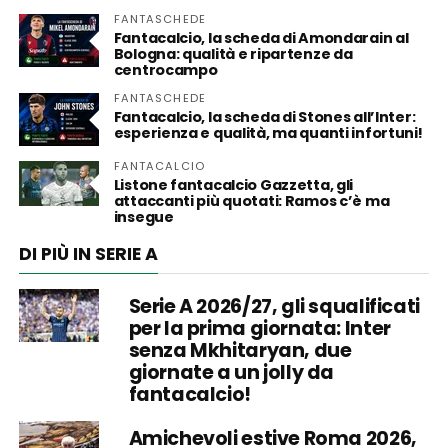
FANTASCHEDE
Fantacalcio, la scheda di Amondarain al
Bologna: qualità e ripartenze da
centrocampo
FANTASCHEDE
Fantacalcio, la scheda di Stones all’Inter:
esperienza e qualità, ma quanti infortuni!
FANTACALCIO
Listone fantacalcio Gazzetta, gli
attaccanti più quotati: Ramos c’è ma
insegue
DI PIÙ IN SERIE A
Serie A 2026/27, gli squalificati
per la prima giornata: Inter
senza Mkhitaryan, due
giornate a un jolly da
fantacalcio!
Amichevoli estive Roma 2026,