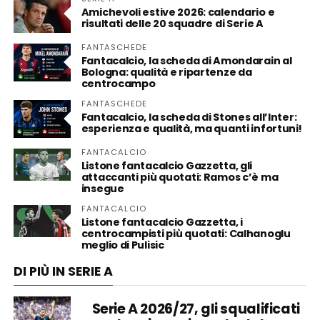
Amichevoli estive 2026: calendario e
risultati delle 20 squadre di Serie A
FANTASCHEDE
Fantacalcio, la scheda di Amondarain al
Bologna: qualità e ripartenze da
centrocampo
FANTASCHEDE
Fantacalcio, la scheda di Stones all’Inter:
esperienza e qualità, ma quanti infortuni!
FANTACALCIO
Listone fantacalcio Gazzetta, gli
attaccanti più quotati: Ramos c’è ma
insegue
FANTACALCIO
Listone fantacalcio Gazzetta, i
centrocampisti più quotati: Calhanoglu
meglio di Pulisic
DI PIÙ IN SERIE A
Serie A 2026/27, gli squalificati