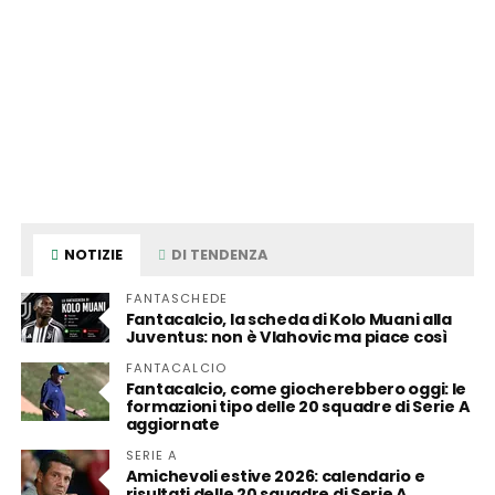
NOTIZIE
DI TENDENZA
FANTASCHEDE
Fantacalcio, la scheda di Kolo Muani alla
Juventus: non è Vlahovic ma piace così
FANTACALCIO
Fantacalcio, come giocherebbero oggi: le
formazioni tipo delle 20 squadre di Serie A
aggiornate
SERIE A
Amichevoli estive 2026: calendario e
risultati delle 20 squadre di Serie A