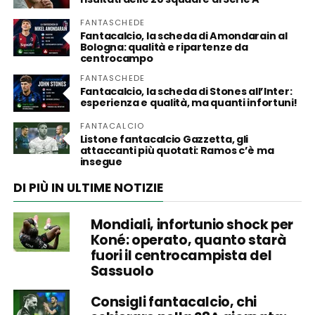
FANTASCHEDE
Fantacalcio, la scheda di Amondarain al
Bologna: qualità e ripartenze da
centrocampo
FANTASCHEDE
Fantacalcio, la scheda di Stones all’Inter:
esperienza e qualità, ma quanti infortuni!
FANTACALCIO
Listone fantacalcio Gazzetta, gli
attaccanti più quotati: Ramos c’è ma
insegue
DI PIÙ IN ULTIME NOTIZIE
Mondiali, infortunio shock per
Koné: operato, quanto starà
fuori il centrocampista del
Sassuolo
Consigli fantacalcio, chi