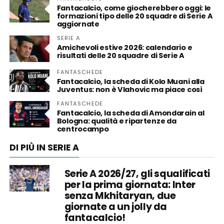
Fantacalcio, come giocherebbero oggi: le
formazioni tipo delle 20 squadre di Serie A
aggiornate
SERIE A
Amichevoli estive 2026: calendario e
risultati delle 20 squadre di Serie A
FANTASCHEDE
Fantacalcio, la scheda di Kolo Muani alla
Juventus: non è Vlahovic ma piace così
FANTASCHEDE
Fantacalcio, la scheda di Amondarain al
Bologna: qualità e ripartenze da
centrocampo
DI PIÙ IN SERIE A
Serie A 2026/27, gli squalificati
per la prima giornata: Inter
senza Mkhitaryan, due
giornate a un jolly da
fantacalcio!