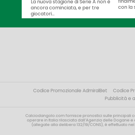
finalme
La nuova stagione di Serie A non è
con la 
ancora cominciata, e per tre
giocatori...
Codice Promozionale AdmiralBet
Codice P
Pubblicità e af
Calciodangolo.com fornisce pronostici sulle principali 
operare in Italia rilasciata dall’Agenzia delle Dogane e 
(allegate alla delibera 132/19/CONS), è effettuato ne