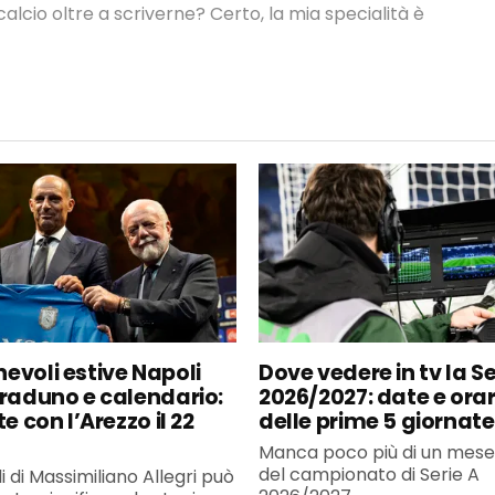
lcio oltre a scriverne? Certo, la mia specialità è
evoli estive Napoli
Dove vedere in tv la Se
 raduno e calendario:
2026/2027: date e orar
te con l’Arezzo il 22
delle prime 5 giornate
Manca poco più di un mese 
del campionato di Serie A
li di Massimiliano Allegri può