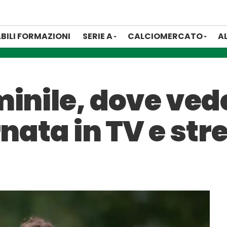
BILI FORMAZIONI
SERIE A
CALCIOMERCATO
A
inile, dove vede
rnata in TV e st