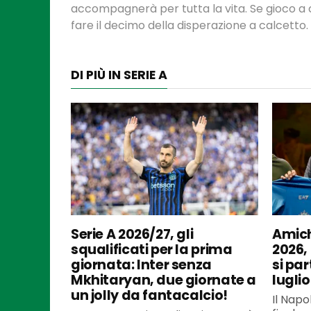
accompagnerà per tutta la vita. Se gioco a ca
fare il decimo della disperazione a calcetto.
DI PIÙ IN SERIE A
Serie A 2026/27, gli
Amich
squalificati per la prima
2026,
giornata: Inter senza
si par
Mkhitaryan, due giornate a
luglio
un jolly da fantacalcio!
Il Napo