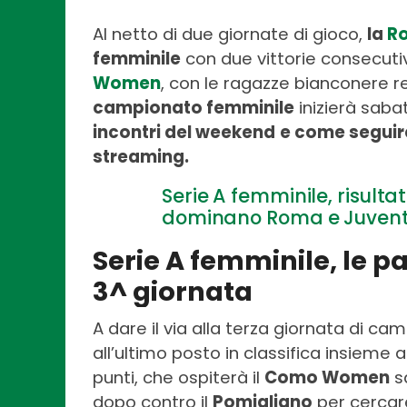
Al netto di due giornate di gioco,
la
R
femminile
con due vittorie consecuti
Women
, con le ragazze bianconere re
campionato femminile
inizierà saba
incontri del weekend
e come seguire 
streaming.
Serie A femminile, risultat
dominano Roma e Juventus
Serie A femminile, le pa
3^ giornata
A dare il via alla terza giornata di c
all’ultimo posto in classifica insieme a
punti, che ospiterà il
Como Women
s
dopo contro il
Pomigliano
per cercare