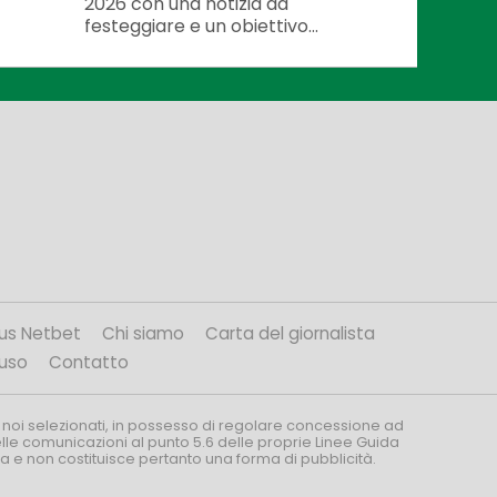
2026 con una notizia da
festeggiare e un obiettivo...
us Netbet
Chi siamo
Carta del giornalista
’uso
Contatto
 noi selezionati, in possesso di regolare concessione ad
nelle comunicazioni al punto 5.6 delle proprie Linee Guida
za e non costituisce pertanto una forma di pubblicità.