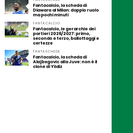
Fantacalcio, la scheda di
Diawara al Milan: doppio ruolo
ma pochi minuti
FANTACALCIO
Fantacalcio, le gerarchie dei
portieri 2026/2027: primo,
secondo e terzo, ballottaggi e
certezze
FANTASCHEDE
Fantacalcio, la scheda di
Alajbegovic alla Juve: non è il
clone di Yildiz