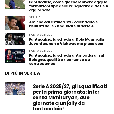
Fantacalcio, come giocherebbero oggi: le
formazioni tipo delle 20 squadre di Serie A
aggiornate
SERIE A
Amichevoli estive 2026: calendario e
risultati delle 20 squadre di Serie A
FANTASCHEDE
Fantacalcio, la scheda di Kolo Muani alla
Juventus: non è Vlahovic ma piace così
FANTASCHEDE
Fantacalcio, la scheda di Amondarain al
Bologna: qualità e ripartenze da
centrocampo
DI PIÙ IN SERIE A
Serie A 2026/27, gli squalificati
per la prima giornata: Inter
senza Mkhitaryan, due
giornate a un jolly da
fantacalcio!