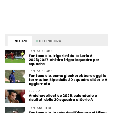
NOTIZIE
DI TENDENZA
FANTACALCIO
Fantacalcio, i rigoristi della Serie A
2026/2027: chi tira i rigori squadra per
squadra
FANTACALCIO
Fantacalcio, come giocherebbero oggi: le
formazioni tipo delle 20 squadre di Serie A
aggiornate
SERIE A
Amichevoli estive 2026: calendario e
risultati delle 20 squadre di Serie A
FANTASCHEDE
Fantacalcio, la scheda di Diawara al Milan: