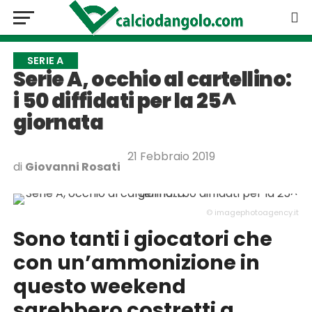
SERIE A
Serie A, occhio al cartellino:
i 50 diffidati per la 25^
giornata
21 Febbraio 2019
di
Giovanni Rosati
© imagephotoagency.it
Sono tanti i giocatori che
con un’ammonizione in
questo weekend
sarebbero costretti a