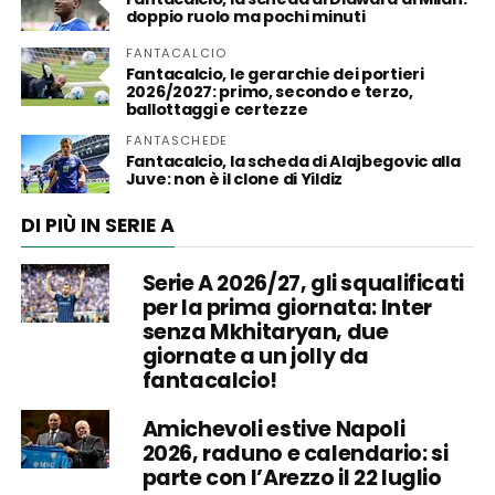
doppio ruolo ma pochi minuti
FANTACALCIO
Fantacalcio, le gerarchie dei portieri
2026/2027: primo, secondo e terzo,
ballottaggi e certezze
FANTASCHEDE
Fantacalcio, la scheda di Alajbegovic alla
Juve: non è il clone di Yildiz
DI PIÙ IN SERIE A
Serie A 2026/27, gli squalificati
per la prima giornata: Inter
senza Mkhitaryan, due
giornate a un jolly da
fantacalcio!
Amichevoli estive Napoli
2026, raduno e calendario: si
parte con l’Arezzo il 22 luglio