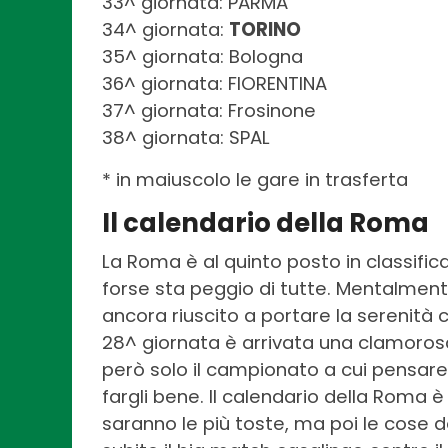
33^ giornata: PARMA
34^ giornata:
TORINO
35^ giornata: Bologna
36^ giornata: FIORENTINA
37^ giornata: Frosinone
38^ giornata: SPAL
* in maiuscolo le gare in trasferta
Il calendario della Roma
La Roma è al quinto posto in classific
forse sta peggio di tutte. Mentalment
ancora riuscito a portare la serenità c
28^ giornata è arrivata una clamorosa 
però solo il campionato a cui pensare
fargli bene. Il calendario della Roma è
saranno le più toste, ma poi le cose d