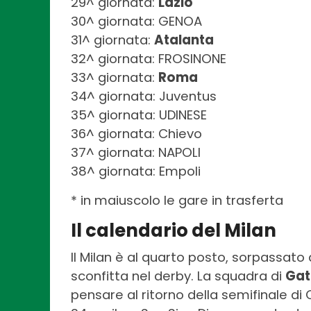
29^ giornata:
Lazio
30^ giornata: GENOA
31^ giornata:
Atalanta
32^ giornata: FROSINONE
33^ giornata:
Roma
34^ giornata: Juventus
35^ giornata: UDINESE
36^ giornata: Chievo
37^ giornata: NAPOLI
38^ giornata: Empoli
* in maiuscolo le gare in trasferta
Il calendario del Milan
Il Milan è al quarto posto, sorpassato 
sconfitta nel derby. La squadra di
Gat
pensare al ritorno della semifinale di 