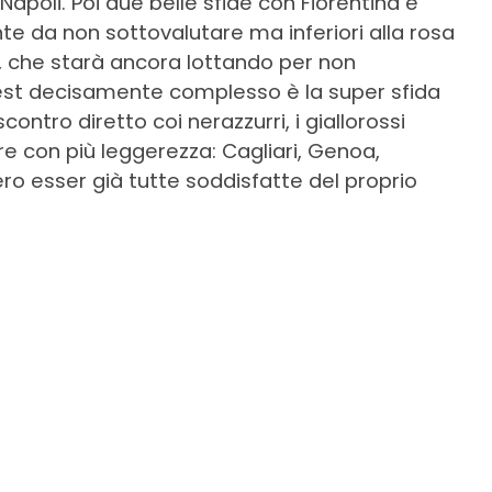
 Napoli. Poi due belle sfide con Fiorentina e
e da non sottovalutare ma inferiori alla rosa
co, che starà ancora lottando per non
 test decisamente complesso è la super sfida
scontro diretto coi nerazzurri, i giallorossi
e con più leggerezza: Cagliari, Genoa,
o esser già tutte soddisfatte del proprio