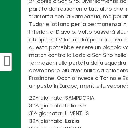
24 aprile a San Siro. Diversamente da q
partite dei rossoneri è tutt’altro che 
trasferta con la Sampdoria, ma poi arri
Tudor e lottano per la permanenza i
inferiori al Diavolo. Molto passerà si
il 6 aprile: il Milan andrà però a trova
questo potrebbe essere un piccolo va
match contro la Lazio a San Siro nella 
formazioni alla portata della squadra
dovrebbero più aver nulla da chieder
Frosinone. Occhio invece a Torino e B
un posto in Europa, mentre la second
29^ giornata: SAMPDORIA
30^ giornata: Udinese
31^ giornata: JUVENTUS
32^ giornata:
Lazio