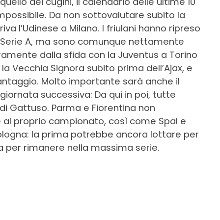
uello dei cugini, il calendario delle ultime 10
impossibile. Da non sottovalutare subito la
va l’Udinese a Milano. I friulani hanno ripreso
n Serie A, ma sono comunque nettamente
curamente dalla sfida con la Juventus a Torino
re la Vecchia Signora subito prima dell’Ajax, e
ntaggio. Molto importante sarà anche il
giornata successiva: Da qui in poi, tutte
 di Gattuso. Parma e Fiorentina non
e al proprio campionato, così come Spal e
ologna: la prima potrebbe ancora lottare per
a per rimanere nella massima serie.