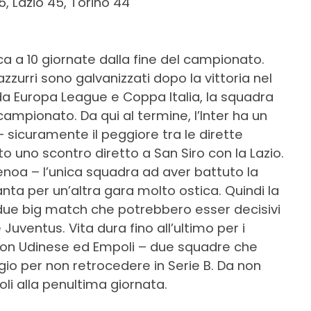
5, Lazio 45, Torino 44
fica a 10 giornate dalla fine del campionato.
razzurri sono galvanizzati dopo la vittoria nel
da Europa League e Coppa Italia, la squadra
ampionato. Da qui al termine, l’Inter ha un
sicuramente il peggiore tra le dirette
to uno scontro diretto a San Siro con la Lazio.
Genoa – l’unica squadra ad aver battuto la
anta per un’altra gara molto ostica. Quindi la
 due big match che potrebbero esser decisivi
 Juventus. Vita dura fino all’ultimo per i
 con Udinese ed Empoli – due squadre che
io per non retrocedere in Serie B. Da non
oli alla penultima giornata.