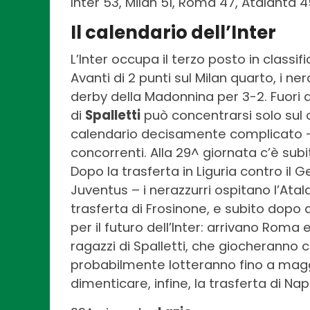
Inter 53, Milan 51, Roma 47, Atalanta 4
Il calendario dell’Inter
L’Inter occupa il terzo posto in classi
Avanti di 2 punti sul Milan quarto, i ne
derby della Madonnina per 3-2. Fuori 
di
Spalletti
può concentrarsi solo sul c
calendario decisamente complicato – 
concorrenti. Alla 29^ giornata c’è subi
Dopo la trasferta in Liguria contro il 
Juventus – i nerazzurri ospitano l’Atal
trasferta di Frosinone, e subito dopo
per il futuro dell’Inter: arrivano Roma e
ragazzi di Spalletti, che giocheranno
probabilmente lotteranno fino a magg
dimenticare, infine, la trasferta di Nap