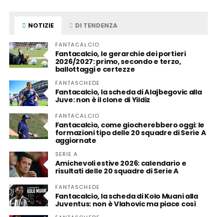
NOTIZIE
DI TENDENZA
FANTACALCIO
Fantacalcio, le gerarchie dei portieri
2026/2027: primo, secondo e terzo,
ballottaggi e certezze
FANTASCHEDE
Fantacalcio, la scheda di Alajbegovic alla
Juve: non è il clone di Yildiz
FANTACALCIO
Fantacalcio, come giocherebbero oggi: le
formazioni tipo delle 20 squadre di Serie A
aggiornate
SERIE A
Amichevoli estive 2026: calendario e
risultati delle 20 squadre di Serie A
FANTASCHEDE
Fantacalcio, la scheda di Kolo Muani alla
Juventus: non è Vlahovic ma piace così