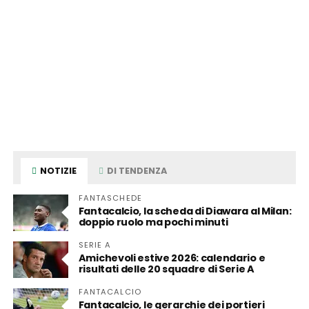
NOTIZIE
DI TENDENZA
FANTASCHEDE
Fantacalcio, la scheda di Diawara al Milan:
doppio ruolo ma pochi minuti
SERIE A
Amichevoli estive 2026: calendario e
risultati delle 20 squadre di Serie A
FANTACALCIO
Fantacalcio, le gerarchie dei portieri