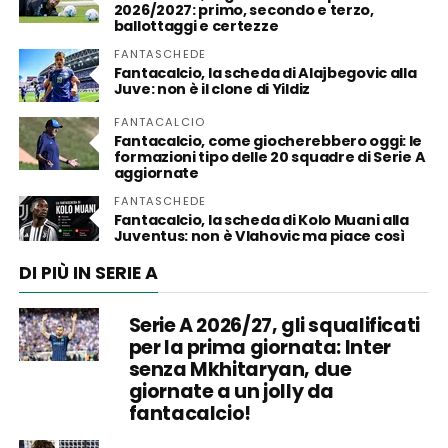
2026/2027: primo, secondo e terzo,
ballottaggi e certezze
FANTASCHEDE
Fantacalcio, la scheda di Alajbegovic alla
Juve: non è il clone di Yildiz
FANTACALCIO
Fantacalcio, come giocherebbero oggi: le
formazioni tipo delle 20 squadre di Serie A
aggiornate
FANTASCHEDE
Fantacalcio, la scheda di Kolo Muani alla
Juventus: non è Vlahovic ma piace così
DI PIÙ IN SERIE A
Serie A 2026/27, gli squalificati
per la prima giornata: Inter
senza Mkhitaryan, due
giornate a un jolly da
fantacalcio!