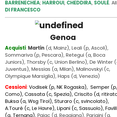
BARRENECHEA
;
HARROUI
,
CHEDDIRA
,
SOULÉ
. All
DI FRANCESCO
Genoa
Acquisti
:
Martin
(d, Mainz), Leali (p, Ascoli),
Sommariva (p, Pescara), Retegui (a, Boca
Juniors), Thorsby (c, Union Berlino), De Winter (
Juventus), Messias (a, Milan), Malinovskyi (c,
Olympique Marsiglia), Haps (d, Venezia)
Cessioni
:
Vodisek (p, NK Rogaska), Semper (p
Como), Cassata (c, Spezia), Criscito (d, ritirato
Buksa (a, Wsg Tirol), Sturaro (c, svincolato),
A.Touré (c, Le Havre), Lipani (c, Sassuolo), Favill
(a, Ternana),
Pajac (d, Reggiana), Parigini (a,