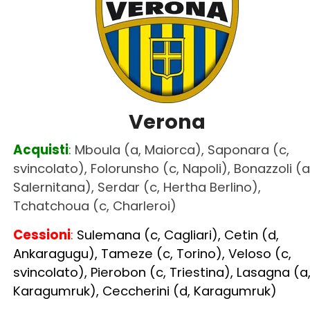
Verona
Acquisti
:
Mboula (a, Maiorca), Saponara (c,
svincolato), Folorunsho (c, Napoli), Bonazzoli (a
Salernitana), Serdar (c, Hertha Berlino),
Tchatchoua (c, Charleroi)
Cessioni
:
Sulemana (c, Cagliari), Cetin (d,
Ankaragugu), Tameze (c, Torino), Veloso (c,
svincolato), Pierobon (c, Triestina), Lasagna (a
Karagumruk), Ceccherini (d, Karagumruk)
Oggi giocherebbe
COSÌ
:
(
3-4-2-1):
Montipò; Hien, Dawidowicz, Magnani
Faraoni, Duda, Hongla, Doig; Lazovic,
Ngonge
;
Djuric. All.
BARONI