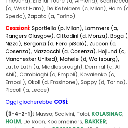
Triestina), El Bilal Touré (a, Almeria), Scamacc
(a, West Ham), De Ketelaere (c, Milan), Holm (d
Spezia), Zapata (a, Torino)
Cessioni
:
Sportiello (p, Milan), Lammers (a,
Rangers Glasgow), Cittadini (d, Monza), Boga (
Nizza), Bergonzi (d, FeralpiSalò), Zuccon (c,
Cosenza), Mazzocchi (a, Cosenza), Hojlund (a,
Manchester United), Mahele (d, Wolfsburg),
Latte Lath (a, Middlesbrough), Demiral (d, Al
Ahli), Cambiaghi (a, Empoli), Kovalenko (c,
Empoli), Okoli (d, Frosinone), Soppy (d, Torino),
Piccoli (a, Lecce)
Oggi giocherebbe
COSÌ
:
(3-4-2-1):
Musso; Scalvini, Toloi,
KOLASINAC
;
HOLM
, De Roon, Koopmeiners,
BAKKER
;