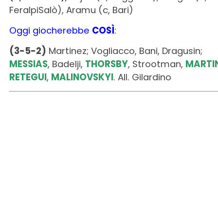
FeralpiSalò), Aramu (c, Bari)
Oggi giocherebbe
COSÌ
:
(3-5-2)
Martinez; Vogliacco, Bani, Dragusin;
MESSIAS
, Badelji,
THORSBY
, Strootman,
MARTI
RETEGUI
,
MALINOVSKYI
. All. Gilardino
Inter
Acquisti
:
Thuram (a, Borussia M.), Frattesi (c,
Sassuolo), Bisseck (d, Aarhus), Di Gennaro (p,
Gubbio), Sommer (p, Bayern Monaco),