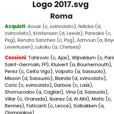
svincolato), Kristensen (d, Leeds), Paredes (c,
Psg), Renato Sanches (c, Psg), Azmoun (a, Bay
Leverkusen), Lukaku (a, Chelsea)
Cessioni
:
Tahirovic (c, Ajax), Wijnaldum (c, Pari
Saint-Germain, FP), Kluivert (a, Bournemouth),
Perez (c, Celta Vigo), Volpato (a, Sassuolo),
Missori (d, Sassuolo), Bianda (d, svincolato),
Coric (c, svincolato), Darboe (c, Lask),
Shomurodov (a, Cagliari), Vina (d, Sassuolo),
Villar (c, Granada), Ibanez (d, Al Alhi), Matic (c,
Rennes), Faticanti (c, Lecce), Solbakken (a,
Olympiakos)
Oggi giocherebbe
COSÌ
:
(3-4-2-1)
Rui Patricio; Mancini, Smalling,
NDICKA
;
KRISTENSEN
,
AOUAR
,
RENATO