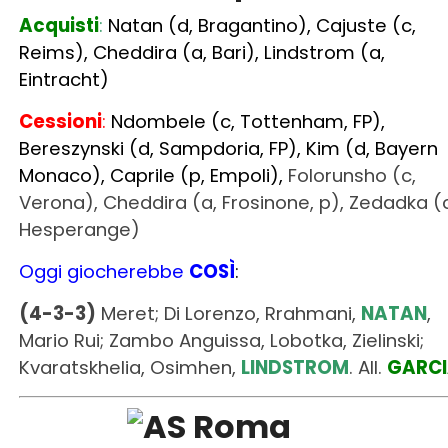
Cessioni
:
Ndombele (c, Tottenham, FP),
Bereszynski (d, Sampdoria, FP), Kim (d, Bayern
Monaco), Caprile (p, Empoli),
Folorunsho (c,
Verona), Cheddira (a, Frosinone, p), Zedadka (c
Hesperange)
Oggi giocherebbe
COSÌ
:
(4-3-3)
Meret; Di Lorenzo, Rrahmani,
NATAN
,
Mario Rui; Zambo Anguissa, Lobotka, Zielinski;
Kvaratskhelia, Osimhen,
LINDSTROM
. All.
GARC
Roma
Acquisti
:
Aouar (c, svincolato), Ndicka (d,