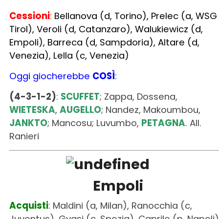
Cessioni
:
Bellanova (d, Torino), Prelec (a, WSG
Tirol), Veroli (d, Catanzaro), Walukiewicz (d,
Empoli),
Barreca (d, Sampdoria), Altare (d,
Venezia), Lella (c, Venezia)
Oggi giocherebbe
COSÌ
:
(4-3-1-2)
:
SCUFFET
; Zappa, Dossena,
WIETESKA
,
AUGELLO
; Nandez, Makoumbou,
JANKTO
; Mancosu; Luvumbo,
PETAGNA
.
All.
Ranieri
Empoli
Acquisti
:
Maldini (a, Milan), Ranocchia (c,
Juventus), Gyasi (c, Spezia), Caprile (p, Napoli)