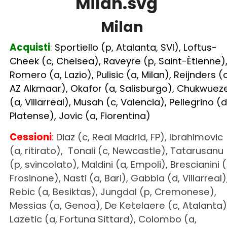
Cheek (c, Chelsea), Raveyre (p, Saint-Ètienne)
Romero (a, Lazio), Pulisic (a, Milan), Reijnders (c
AZ Alkmaar), Okafor (a, Salisburgo), Chukwuez
(a, Villarreal), Musah (c, Valencia), Pellegrino (d
Platense), Jovic (a, Fiorentina)
Cessioni
:
Diaz (c, Real Madrid, FP), Ibrahimovic
(a, ritirato), Tonali (c, Newcastle), Tatarusanu
(p, svincolato), Maldini (a, Empoli), Brescianini (
Frosinone), Nasti (a, Bari), Gabbia (d, Villarreal)
Rebic (a, Besiktas), Jungdal (p, Cremonese),
Messias (a, Genoa), De Ketelaere (c, Atalanta)
Lazetic (a, Fortuna Sittard), Colombo (a,
Monza), Saelemaekers (c, Bologna), Origi (a,
Nottingham Forest)
Oggi giocherebbe
COSÌ
: