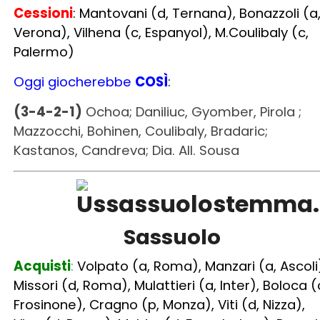
(3-4-2-1)
Ochoa; Daniliuc, Gyomber, Pirola ;
Mazzocchi, Bohinen, Coulibaly, Bradaric;
Kastanos, Candreva; Dia. All. Sousa
Sassuolo
Acquisti
:
Volpato (a, Roma), Manzari (a, Ascoli
Missori (d, Roma), Mulattieri (a, Inter), Boloca (
Frosinone), Cragno (p, Monza), Viti (d, Nizza),
Vina (d, Roma), Muldur (d, Fenerbahce), Rogeri
(d, Wolfsburg), Lipani (c, Genoa),
Racic (c,
Valencia), Pedersen (d, Feyenoord), Castillejo
(a, Valencia)