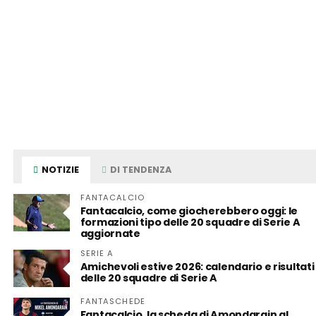
NOTIZIE
DI TENDENZA
FANTACALCIO
Fantacalcio, come giocherebbero oggi: le
formazioni tipo delle 20 squadre di Serie A
aggiornate
SERIE A
Amichevoli estive 2026: calendario e risultati
delle 20 squadre di Serie A
FANTASCHEDE
Fantacalcio, la scheda di Amondarain al
Bologna: qualità e ripartenze da centrocam
FANTASCHEDE
Fantacalcio, la scheda di Stones all’Inter:
esperienza e qualità, ma quanti infortuni!
FANTACALCIO