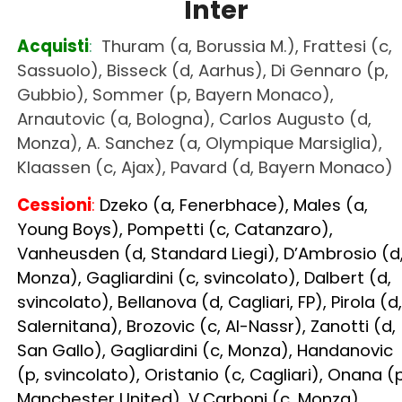
Arnautovic (a, Bologna), Carlos Augusto (d,
Monza), A. Sanchez (a, Olympique Marsiglia),
Klaassen (c, Ajax), Pavard (d, Bayern Monaco)
Cessioni
:
Dzeko (a, Fenerbhace), Males (a,
Young Boys), Pompetti (c, Catanzaro),
Vanheusden (d, Standard Liegi), D’A
mbrosio (d
Monza), Gagliardini (c, svincolato), Dalbert (d,
svincolato), Bellanova (d, Cagliari, FP), Pirola (d,
Salernitana), Brozovic (c, Al-Nassr), Zanotti (d,
San Gallo), Gagliardini (c, Monza), Handanovic
(p, svincolato), Oristanio (c, Cagliari), Onana (p
Manchester United), V.Carboni (c, Monza),
Satriano (a, Brest), Colidio (a, River Plate), Rad
(p, Bournemouth), Fontanarosa (d, Cosenza),
Brazao (p, Ternana),
Gosens (d, Union Berlino),
Stankovic (p, Sampdoria), Fabbian (c, Bologna)