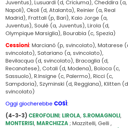
Juventus), Lusuardi (d, Criciuma), Cheddira (a,
Napoli), Okoli (d, Atalanta), Reinier (a, Real
Madrid), Frattali (p, Bari), Kaio Jorge (a,
Juventus), Soulé (a, Juventus), Lirola (d,
Olympique Marsiglia), Bourabia (c, Spezia)
Cessioni
:
Marcianó (p, svincolato), Matarese (
svincolato), Satariano (a, svincolato),
Bevilacqua (d, svincolato), Bracaglia (d,
Recanatese), Cotali (d, Modena), Boloca (c,
Sassuolo), R.Insigne (c, Palermo), Ricci (c,
Sampdoria), Szyminski (d, Reggiana), Klitten (d
svincolato)
Oggi giocherebbe
COSÌ
:
(4-3-3)
CEROFOLINI
;
LIROLA
,
S.ROMAGNOLI
,
MONTERISI
,
MARCHIZZA
; Mazzitelli, Gelli ,