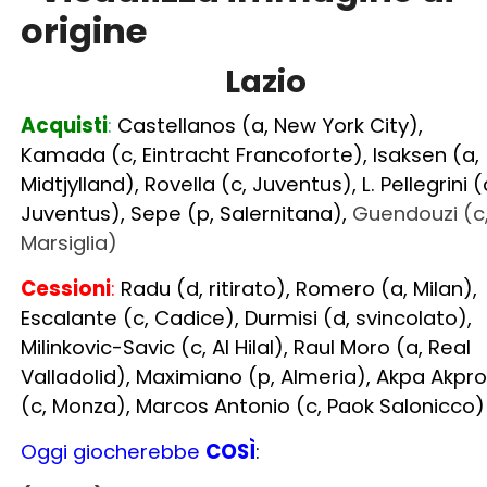
Kamada (c, Eintracht Francoforte), Isaksen (a,
Midtjylland), Rovella (c, Juventus), L. Pellegrini (
Juventus), Sepe (p, Salernitana),
Guendouzi (c
Marsiglia)
Cessioni
:
Radu (d, ritirato), Romero (a, Milan),
Escalante (c, Cadice), Durmisi (d, svincolato),
Milinkovic-Savic (c, Al Hilal), Raul Moro (a, Real
Valladolid), Maximiano (p, Almeria), Akpa Akpro
(c, Monza), Marcos Antonio (c, Paok Salonicco)
Oggi giocherebbe
COSÌ
:
(4-3-3)
Provedel; Lazzari, Casale, Romagnoli,
Marusic;
KAMADA
,
GUENDOUZI
, Luis Alberto;
F.Anderson, Immobile, Zaccagni. All. Sarri