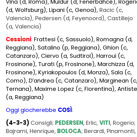
Cessioni
:
Frattesi (c, Sassuolo), Romagna (d,
Reggiana), Satalino (p, Reggiana), Ghion (c,
Catanzaro), Ciervo (a, Sudtirol), Harroui (c,
Frosinone), Turati (p, Frosinone), Marchizza (d,
Frosinone), Kyriakopoulos (d, Monza), Sala (c,
Como), D’andrea (c, Catanzaro), Marginean (c
Ternana), Maxime Lopez (c, Fiorentina), Antist
(a, Reggiana)
Oggi giocherebbe
COSÌ
:
(4-3-3)
Consigli;
PEDERSEN
, Erlic,
VITI
, Rogerio;
Bajrami, Henrique,
BOLOCA
; Berardi, Pinamonti,
Laurienté. All. Dionisi