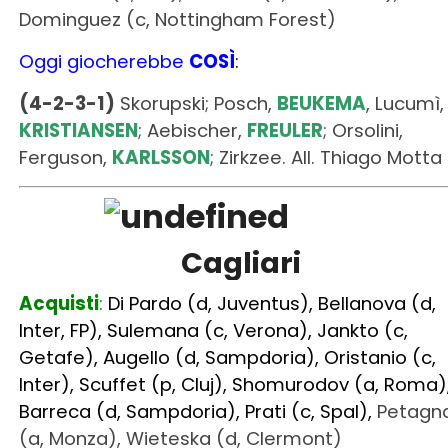
Dominguez (c, Nottingham Forest)
Oggi giocherebbe
COSÌ
:
(4-2-3-1)
Skorupski; Posch,
BEUKEMA
, Lucumì,
KRISTIANSEN
; Aebischer,
FREULER
; Orsolini,
Ferguson,
KARLSSON
; Zirkzee. All. Thiago Motta
Cagliari
Acquisti
:
Di Pardo (d, Juventus), Bellanova (d,
Inter, FP), Sulemana (c, Verona), Jankto (c,
Getafe), Augello (d, Sampdoria), Oristanio (c,
Inter), Scuffet (p, Cluj), Shomurodov (a, Roma)
Barreca (d, Sampdoria), Prati (c, Spal),
Petagn
(a, Monza), Wieteska (d, Clermont)