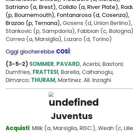
Correa (a, Marsiglia), Lazaro (d, Torino)
Oggi giocherebbe
COSÌ
:
(3-5-2)
SOMMER
;
PAVARD
, Acerbi, Bastoni;
Dumfries,
FRATTESI
, Barella, Calhanoglu,
Dimarco;
THURAM
, Martinez. All. Inzaghi
Juventus
Acquisti
:
Milik (a, Marsiglia, RISC.), Weah (c, Lill
Cessioni
:
Barbieri (d, Pisa),
Cuadrado (d,
svincolato), Di Maria (a, svincolato), Paredes (d
Paris Saint-Germain, FP), Arthur (c, Fiorentina),
Ihattaren (c, svincolato), Aké (a, Udinese)