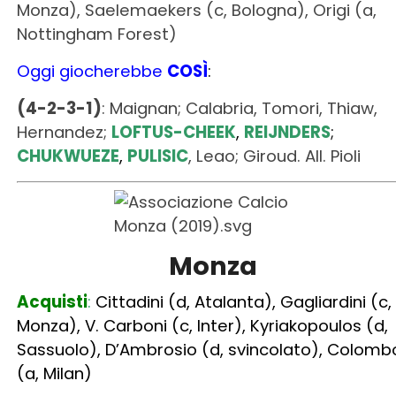
(4-2-3-1)
: Maignan; Calabria, Tomori, Thiaw,
Hernandez;
LOFTUS-CHEEK
,
REIJNDERS
;
CHUKWUEZE
,
PULISIC
, Leao; Giroud. All. Pioli
Monza
Acquisti
:
Cittadini (d, Atalanta), Gagliardini (c,
Monza), V. Carboni (c, Inter), Kyriakopoulos (d,
Sassuolo), D’Ambrosio (d, svincolato), Colomb
(a, Milan)
Cessioni
:
Gytkjaer (a, svincolato), Barberis (c,
svincolato), Marrone (d, svincolato), Morosini (
svincolato), Cragno (p, Sassuolo), D’alessandr
(c, Pisa), Carlos Augusto (d, Inter), Diaw (a, Bari