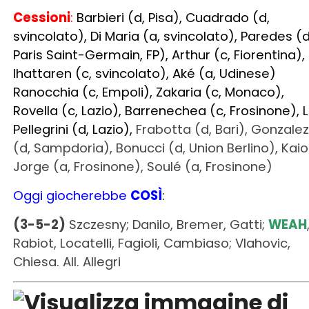
Ranocchia (c, Empoli), Zakaria (c, Monaco),
Rovella (c, Lazio), Barrenechea (c, Frosinone), L
Pellegrini (d, Lazio),
Frabotta (d, Bari), Gonzalez
(d, Sampdoria), Bonucci (d, Union Berlino), Kaio
Jorge (a, Frosinone), Soulé (a, Frosinone)
Oggi giocherebbe
COSÌ
:
(3-5-2)
Szczesny; Danilo, Bremer, Gatti;
WEAH
Rabiot, Locatelli, Fagioli, Cambiaso; Vlahovic,
Chiesa. All. Allegri
Lazio
Acquisti
:
Castellanos (a, New York City),