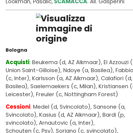
Lookman, Pasalic,
SCAMACCA
. All. Gasperini
Bologna
Acquisti
:
Beukema (d, AZ Alkmaar), El Azzouzi (
Union Saint-Gilloise), Ndoye (a, Basilea), Fabbi
(c, Inter), Karlsson (a, AZ Alkmaar), Calafiori (d,
Basilea), Saelemaekers (c, Milan), Kristiansen (
Leicester), Freuler (c, Nottingham Forest)
Cessioni
:
Medel (d, Svincolato), Sansone (a,
Svincolato), Kasius (d, AZ Alkmaar), Bardi (p,
svincolato), Arnautovic (a, Inter),
Schouten (c, Psv), Soriano (c, svincolato),