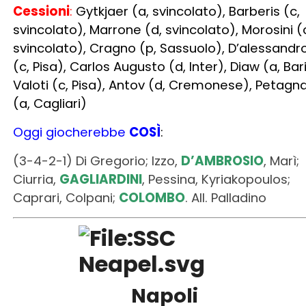
Valoti (c, Pisa), Antov (d, Cremonese), Petagn
(a, Cagliari)
Oggi giocherebbe
COSÌ
:
(3-4-2-1) Di Gregorio; Izzo,
D’AMBROSIO
, Marì;
Ciurria,
GAGLIARDINI
, Pessina, Kyriakopoulos;
Caprari, Colpani;
COLOMBO
. All. Palladino
Napoli
Acquisti
:
Natan (d, Bragantino), Cajuste (c,
Reims), Cheddira (a, Bari), Lindstrom (a,
Eintracht)