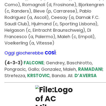
Helgason (c, Eintracht Braunschweig), Di
Francesco (a, Palermo), Maleh (c, Empoli),
Voelkerling (a, Vitesse)
Oggi giocherebbe
COSÌ
:
(4-3-3)
FALCONE
; Gendrey, Baschirotto,
Pongracic, Gallo; Gonzalez, Maleh,
RAMADANI
;
Strefezza,
KRSTOVIC
, Banda. All.
D’AVERSA
Milan
Acquisti
:
Sportiello (p, Atalanta, SVI), Loftus-