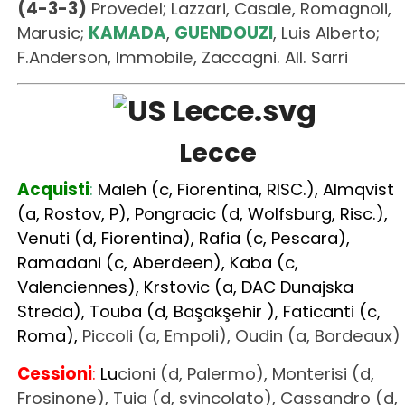
Lecce
Acquisti
:
Maleh (c, Fiorentina, RISC.), Almqvist
(a, Rostov, P), Pongracic (d, Wolfsburg, Risc.),
Venuti (d, Fiorentina), Rafia (c, Pescara),
Ramadani (c, Aberdeen), Kaba (c,
Valenciennes), Krstovic (a, DAC Dunajska
Streda), Touba (d, Başakşehir ), Faticanti (c,
Roma),
Piccoli (a, Empoli), Oudin (a, Bordeaux)
Cessioni
:
L
u
cioni (d, Palermo), Monterisi (d,
Frosinone), Tuia (d, svincolato), Cassandro (d,
Como), Romagnoli (d, Frosinone), Bjorkengren
(c, Randers), Bleve (p, Carrarese), Pablo
Rodriguez (a, Ascoli), Ceesay (a, Damak F.C.
Saudi Club), Hjulmand (c, Sporting Lisbona),