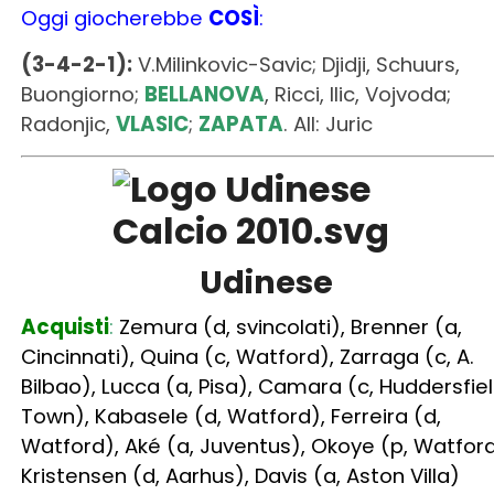
Udinese
Acquisti
:
Zemura (d, svincolati), Brenner (a,
Cincinnati), Quina (c, Watford), Zarraga (c, A.
Bilbao), Lucca (a, Pisa), Camara (c, Huddersfie
Town), Kabasele (d, Watford), Ferreira (d,
Watford), Aké (a, Juventus), Okoye (p, Watford
Kristensen (d, Aarhus), Davis (a, Aston Villa)
Cessioni
:
Arslan (c, Melbourne City), Nestorovs
(a, svincolato), Benkovic (d, Trabzonspor),
Zeegelar (d, svincolato), Udogie (d, Tottenham
Pereyra (c, svincolato), Becao (d, Fenerbahce)