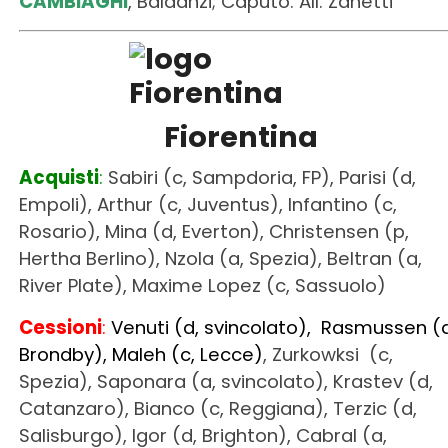
CAMBIAGHI
, Baldanzi; Caputo. All. Zanetti
Fiorentina
Acquisti
:
Sabiri (c, Sampdoria, FP), Parisi (d,
Empoli), Arthur (c, Juventus), Infantino (c,
Rosario), Mina (d, Everton), Christensen (p,
Hertha Berlino), Nzola (a, Spezia), Beltran (a,
River Plate), Maxime Lopez (c, Sassuolo)
Cessioni
:
Venuti (d, svincolato), Rasmussen (d
Brondby), Maleh (c, Lecce)
, Zurkowksi (c,
Spezia), Saponara (a, svincolato), Krastev (d,
Catanzaro), Bianco (c, Reggiana), Terzic (d,
Salisburgo), Igor (d, Brighton), Cabral (a,