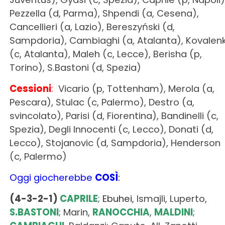
Pezzella (d, Parma), Shpendi (a, Cesena),
Cancellieri (a, Lazio), Bereszyński (d,
Sampdoria), Cambiaghi (a, Atalanta), Kovalen
(c, Atalanta), Maleh (c, Lecce), Berisha (p,
Torino), S.Bastoni (d, Spezia)
Cessioni
:
Vicario (p, Tottenham), Merola (a,
Pescara), Stulac (c, Palermo), Destro (a,
svincolato), Parisi (d, Fiorentina), Bandinelli (c,
Spezia), Degli Innocenti (c, Lecco), Donati (d,
Lecco), Stojanovic (d, Sampdoria), Henderson
(c, Palermo)
Oggi giocherebbe
COSÌ
:
(4-3-2-1)
CAPRILE
;
Ebuhei
, Ismajli, Luperto,
S.BASTONI
; Marin,
RANOCCHIA
,
MALDINI
;