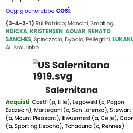
SANCHES
, Spinazzola; Dybala, Pellegrini,
LUKAK
All. Mourinho
Salernitana
Acquisti
:
Costil (p, Lille), Legowski (c, Pogon
Szczecin), Martegani (c, San Lorenzo), Stewart
(a, Mount Pleasant), Ikwuemesi (a, Celje), Cabr
(a, Sporting Lisbona), Tchaouna (c, Rennes)
Cessioni
: Mantovani (d, Ternana), Bonazzoli (a
Verona), Vilhena (c, Espanyol), M.Coulibaly (c,
Palermo)
Oggi giocherebbe
COSÌ
: