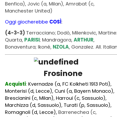
Benfica), Jovic (a, Milan), Amrabat (c,
Manchester United)
Oggi giocherebbe
COSÌ
:
(4-3-3)
Terracciano; Dodò, Milenkovic, Martine
Quarta,
PARISI
; Mandragora,
ARTHUR
,
Bonaventura; Ikoné,
NZOLA
, Gonzalez. All. Italia
Frosinone
Acquisti
:
Kvernadze (a, FC Kolkheti 1913 Poti),
Monterisi (d, Lecce), Cuni (a, Bayern Monaco),
Brescianini (c, Milan), Harroui (c, Sassuolo),
Marchizza (d, Sassuolo), Turati (p, Sassuolo),
Romagnoli (d, Lecce),
Barrenechea (c,