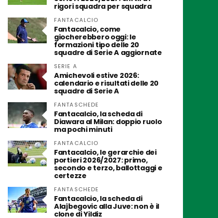
rigori squadra per squadra
FANTACALCIO
Fantacalcio, come
giocherebbero oggi: le
formazioni tipo delle 20
squadre di Serie A aggiornate
SERIE A
Amichevoli estive 2026:
calendario e risultati delle 20
squadre di Serie A
FANTASCHEDE
Fantacalcio, la scheda di
Diawara al Milan: doppio ruolo
ma pochi minuti
FANTACALCIO
Fantacalcio, le gerarchie dei
portieri 2026/2027: primo,
secondo e terzo, ballottaggi e
certezze
FANTASCHEDE
Fantacalcio, la scheda di
Alajbegovic alla Juve: non è il
clone di Yildiz