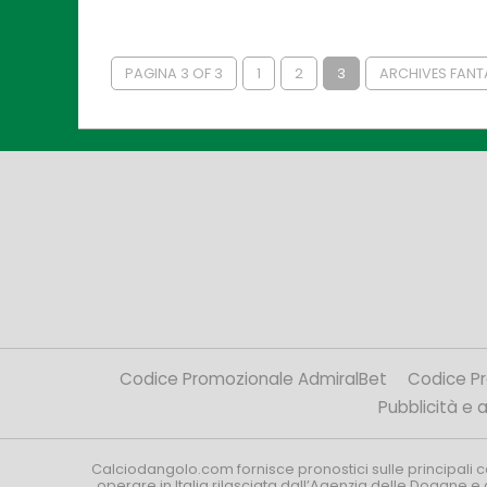
PAGINA 3 OF 3
1
2
3
ARCHIVES FAN
Codice Promozionale AdmiralBet
Codice P
Pubblicità e af
Calciodangolo.com fornisce pronostici sulle principali 
operare in Italia rilasciata dall’Agenzia delle Dogane e 