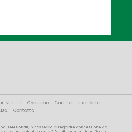
us Netbet
Chi siamo
Carta del giornalista
’uso
Contatto
 noi selezionati, in possesso di regolare concessione ad
nelle comunicazioni al punto 5.6 delle proprie Linee Guida