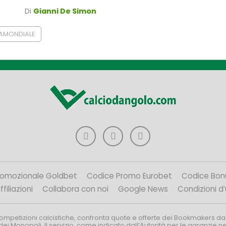
Di
Gianni De Simon
TAMONDIALE
romozionale Goldbet
Codice Promo Eurobet
Codice Bon
filiazioni
Collabora con noi
Google News
Condizioni d
competizioni calcistiche, confronta quote e offerte dei Bookmakers da
dei Monopoli. Il servizio, come indicato dall’Autorità per le garanzie 