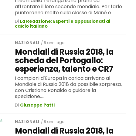
I Leoni della Teranga sono pronti ad
affrontare il loro secondo mondiale. Per farlo
punteranno molto sulla classe di Mané e...
Di
La Redazione: Esperti e appassionati di
calcio italiano
NAZIONALI
/ 8 anni ago
Mondiali di Russia 2018, la
scheda del Portogallo:
esperienza, talento e CR7
I campioni d’Europa in carica arrivano al
Mondiale di Russia 2018 da possibile sorpresa,
con Cristiano Ronaldo a guidare la
spedizione....
Di
Giuseppe Patti
NAZIONALI
/ 8 anni ago
Mondiali di Russia 2018, la