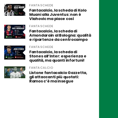
FANTASCHEDE
Fantacalcio, la scheda di Kolo
Muani alla Juventus: non è
Vlahovic ma piace così
FANTASCHEDE
Fantacalcio, la scheda di
Amondarain al Bologna: qualità
e ripartenze da centrocampo
FANTASCHEDE
Fantacalcio, la scheda di
Stones all’Inter: esperienza e
qualità, ma quanti infortuni!
FANTACALCIO
Listone fantacalcio Gazzetta,
gli attaccanti più quotati:
Ramos c’è ma insegue